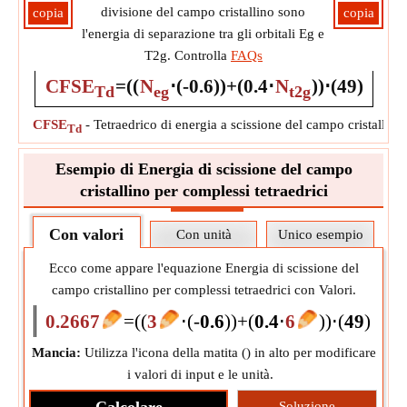
divisione del campo cristallino sono
copia
copia
l'energia di separazione tra gli orbitali Eg e
T2g. Controlla
FAQs
CFSE
=
(
(
N
⋅
(
-
0.6
)
)
+
(
0.4
⋅
N
)
)
⋅
(
4
9
)
Td
eg
t2g
CFSE
-
Tetraedrico di energia a scissione del campo cristallino
Td
Esempio di Energia di scissione del campo
cristallino per complessi tetraedrici
Con valori
Con unità
Unico esempio
Ecco come appare l'equazione Energia di scissione del
campo cristallino per complessi tetraedrici con Valori.
0.2667
=
(
(
3
⋅
(
-
0.6
)
)
+
(
0.4
⋅
6
)
)
⋅
(
4
9
)
Mancia:
Utilizza l'icona della matita (
) in alto per modificare
i valori di input e le unità.
Soluzione