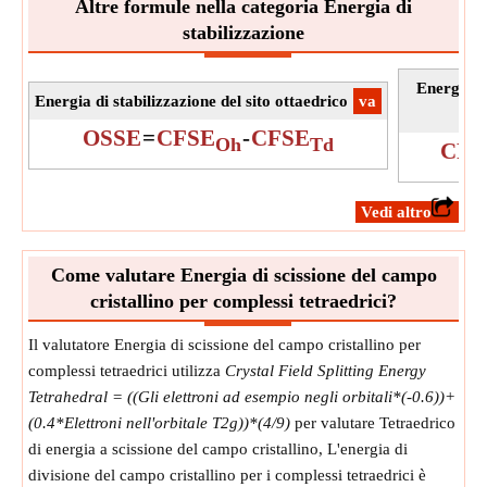
Altre formule nella categoria Energia di
stabilizzazione
Energia di
Energia di stabilizzazione del sito ottaedrico
​va
OSSE
=
CFSE
-
CFSE
Oh
Td
CFS
​Vedi altro
Come valutare Energia di scissione del campo
cristallino per complessi tetraedrici?
Il valutatore Energia di scissione del campo cristallino per
complessi tetraedrici utilizza
Crystal Field Splitting Energy
Tetrahedral = ((Gli elettroni ad esempio negli orbitali*(-0.6))+
(0.4*Elettroni nell'orbitale T2g))*(4/9)
per valutare Tetraedrico
di energia a scissione del campo cristallino, L'energia di
divisione del campo cristallino per i complessi tetraedrici è