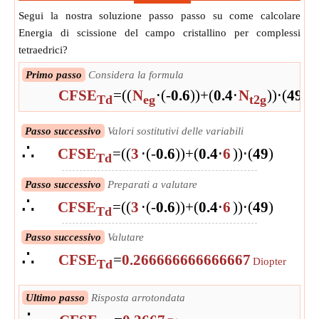
Segui la nostra soluzione passo passo su come calcolare
Energia di scissione del campo cristallino per complessi
tetraedrici?
Primo passo
Considera la formula
CFSE
=
(
(
N
⋅
(
-
0.6
)
)
+
(
0.4
⋅
N
)
)
⋅
(
4
9
)
Td
eg
t2g
Passo successivo
Valori sostitutivi delle variabili
∴
CFSE
=
(
(
3
⋅
(
-
0.6
)
)
+
(
0.4
⋅
6
)
)
⋅
(
4
9
)
Td
Passo successivo
Preparati a valutare
∴
CFSE
=
(
(
3
⋅
(
-
0.6
)
)
+
(
0.4
⋅
6
)
)
⋅
(
4
9
)
Td
Passo successivo
Valutare
∴
CFSE
=
0.266666666666667
Diopter
Td
Ultimo passo
Risposta arrotondata
∴