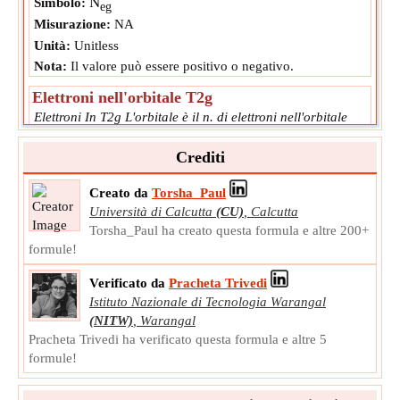
N
Simbolo:
eg
Misurazione:
NA
Unità:
Unitless
Nota:
Il valore può essere positivo o negativo.
Elettroni nell'orbitale T2g
Elettroni In T2g L'orbitale è il n. di elettroni nell'orbitale
dxy, dyz, dxz.
N
Crediti
Simbolo:
t2g
Misurazione:
NA
Creato da
Torsha_Paul
Unità:
Unitless
Università di Calcutta
(CU)
,
Calcutta
Nota:
Il valore può essere positivo o negativo.
Torsha_Paul ha creato questa formula e altre 200+
formule!
Verificato da
Pracheta Trivedi
Istituto Nazionale di Tecnologia Warangal
(NITW)
,
Warangal
Pracheta Trivedi ha verificato questa formula e altre 5
formule!