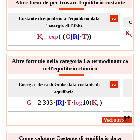
Altre formule per trovare Equilibrio costante
Costante di equilibrio all'equilibrio data
​va
Costa
l'energia di Gibbs
K
=
c
K
=
exp
(
-
(
G
[R]
⋅
T
)
)
c
Altre formule nella categoria La termodinamica
nell'equilibrio chimico
Energia libera di Gibbs data costante di
​va
Tem
equilibrio
G
=
-
2.303
⋅
[R]
⋅
T
⋅
log
10
(
K
)
c
​Vedi altro
Come valutare Costante di equilibrio data