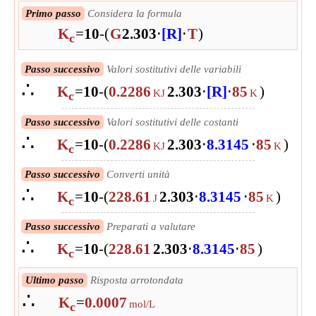
Primo passo
Considera la formula
K
=
10
-
(
G
2.303
⋅
[R]
⋅
T
)
c
Passo successivo
Valori sostitutivi delle variabili
∴
K
=
10
-
(
0.2286
2.303
⋅
[R]
⋅
85
)
KJ
K
c
Passo successivo
Valori sostitutivi delle costanti
∴
K
=
10
-
(
0.2286
2.303
⋅
8.3145
⋅
85
)
KJ
K
c
Passo successivo
Converti unità
∴
K
=
10
-
(
228.61
2.303
⋅
8.3145
⋅
85
)
J
K
c
Passo successivo
Preparati a valutare
∴
K
=
10
-
(
228.61
2.303
⋅
8.3145
⋅
85
)
c
Passo successivo
Valutare
Ultimo passo
Risposta arrotondata
∴
∴
K
=
0.723671470887063
K
=
0.0007
mol/m³
c
mol/L
c