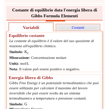
Passo successivo
Converti nell'unità di output
Costante di equilibrio data l'energia libera di
∴
K
=
0.000723671470887063
mol/L
c
Gibbs Formula Elementi
Variabili
Costanti
Equilibrio costante
La costante di equilibrio è il valore del suo quoziente di
reazione all'equilibrio chimico.
K
Simbolo:
c
Misurazione:
Concentrazione molare
Unità:
mol/L
Nota:
Il valore può essere positivo o negativo.
Energia libera di Gibbs
Gibbs Free Energy è un potenziale termodinamico che può
essere utilizzato per calcolare il massimo del lavoro
reversibile che può essere svolto da un sistema
termodinamico a temperatura e pressione costanti.
G
Simbolo:
Misurazione:
Energia