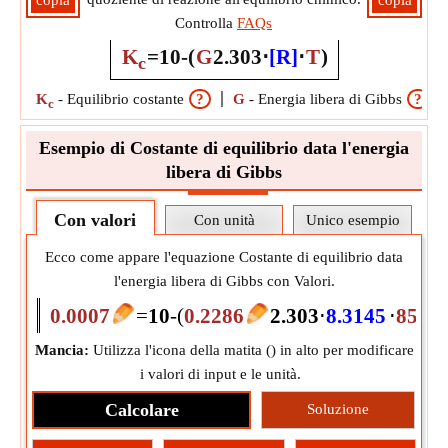
copia
copia
Controlla
FAQs
K
=
10
-
(
G
2.303
⋅
[R]
⋅
T
)
c
K
-
Equilibrio costante
?
G
-
Energia libera di Gibbs
?
c
Esempio di Costante di equilibrio data l'energia
libera di Gibbs
Con valori
Con unità
Unico esempio
Ecco come appare l'equazione Costante di equilibrio data
l'energia libera di Gibbs con Valori.
0.0007
=
10
-
(
0.2286
2.303
⋅
8.3145
⋅
85
Mancia:
Utilizza l'icona della matita (
) in alto per modificare
i valori di input e le unità.
Calcolare
Soluzione