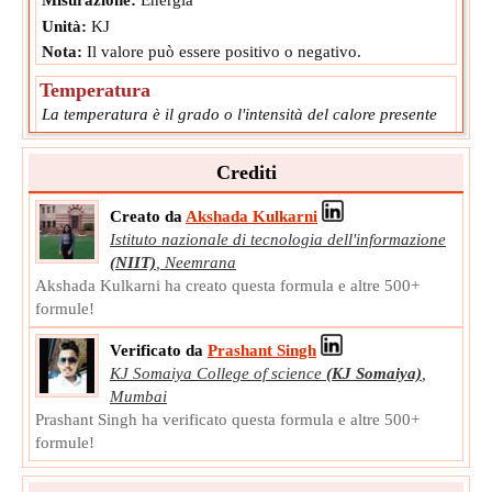
Unità:
KJ
Nota:
Il valore può essere positivo o negativo.
Temperatura
La temperatura è il grado o l'intensità del calore presente
in una sostanza o in un oggetto.
T
Simbolo:
Crediti
Misurazione:
Temperatura
Unità:
K
Creato da
Akshada Kulkarni
Nota:
Il valore può essere positivo o negativo.
Istituto nazionale di tecnologia dell'informazione
(NIIT)
,
Neemrana
Akshada Kulkarni ha creato questa formula e altre 500+
formule!
Verificato da
Prashant Singh
KJ Somaiya College of science
(KJ Somaiya)
,
Mumbai
Prashant Singh ha verificato questa formula e altre 500+
formule!