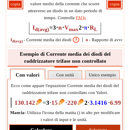
valore medio della corrente che scorre
copia
copia
attraverso un diodo in un dato periodo di
tempo. Controlla
FAQs
I
=
3
⋅
n
⋅
V
2
⋅
π
⋅
R
d(avg)
max
L
I
-
Corrente media dei diodi
?
n
-
Rapporto di avvolgi
d(avg)
Esempio di Corrente media dei diodi del
raddrizzatore trifase non controllato
Con valori
Con unità
Unico esempio
Ecco come appare l'equazione Corrente media dei diodi del
raddrizzatore trifase non controllato con Valori.
130.142
=
3
⋅
15
⋅
220
2
⋅
3.1416
⋅
6.99
Mancia:
Utilizza l'icona della matita (
) in alto per modificare
i valori di input e le unità.
Soluzione