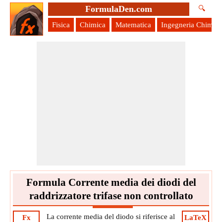
FormulaDen.com
🔍
Fisica
Chimica
Matematica
Ingegneria Chimica
Formula Corrente media dei diodi del
raddrizzatore trifase non controllato
La corrente media del diodo si riferisce al
Fx
LaTeX