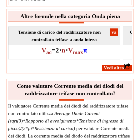
R
Simbolo:
L
Misurazione:
Resistenza elettrica
Altre formule nella categoria Onda piena
Unità:
Ω
Nota:
Il valore deve essere maggiore di 0.
Tensione di carico del raddrizzatore non
​va
Corr
controllato trifase a onda intera
V
=
2
⋅
n
⋅
V
π
ac
max
​Vedi altro
Come valutare Corrente media dei diodi del
raddrizzatore trifase non controllato?
Il valutatore Corrente media dei diodi del raddrizzatore trifase
non controllato utilizza
Average Diode Current =
(sqrt(3)*Rapporto di avvolgimento*Tensione di ingresso di
picco)/(2*pi*Resistenza al carico)
per valutare Corrente media
dei diodi, La corrente media del diodo del raddrizzatore trifase