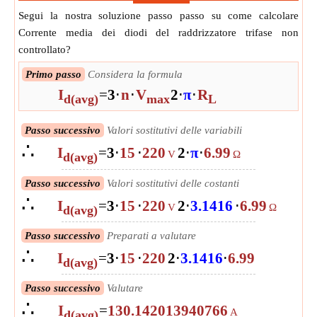
Segui la nostra soluzione passo passo su come calcolare
Corrente media dei diodi del raddrizzatore trifase non
controllato?
Primo passo
Considera la formula
I
=
3
⋅
n
⋅
V
2
⋅
π
⋅
R
d(avg)
max
L
Passo successivo
Valori sostitutivi delle variabili
∴
I
=
3
⋅
15
⋅
220
2
⋅
π
⋅
6.99
V
Ω
d(avg)
Passo successivo
Valori sostitutivi delle costanti
∴
I
=
3
⋅
15
⋅
220
2
⋅
3.1416
⋅
6.99
V
Ω
d(avg)
Passo successivo
Preparati a valutare
∴
I
=
3
⋅
15
⋅
220
2
⋅
3.1416
⋅
6.99
d(avg)
Passo successivo
Valutare
∴
I
=
130.142013940766
A
d(avg)