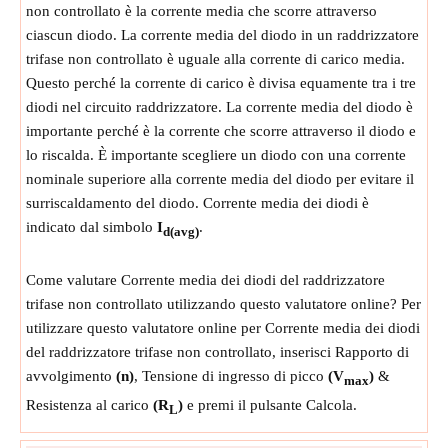
non controllato è la corrente media che scorre attraverso
ciascun diodo. La corrente media del diodo in un raddrizzatore
trifase non controllato è uguale alla corrente di carico media.
Questo perché la corrente di carico è divisa equamente tra i tre
diodi nel circuito raddrizzatore. La corrente media del diodo è
importante perché è la corrente che scorre attraverso il diodo e
lo riscalda. È importante scegliere un diodo con una corrente
nominale superiore alla corrente media del diodo per evitare il
surriscaldamento del diodo. Corrente media dei diodi è
indicato dal simbolo
I
.
d(avg)
Come valutare Corrente media dei diodi del raddrizzatore
trifase non controllato utilizzando questo valutatore online? Per
utilizzare questo valutatore online per Corrente media dei diodi
del raddrizzatore trifase non controllato, inserisci Rapporto di
avvolgimento
(n)
, Tensione di ingresso di picco
(V
)
&
max
Resistenza al carico
(R
)
e premi il pulsante Calcola.
L