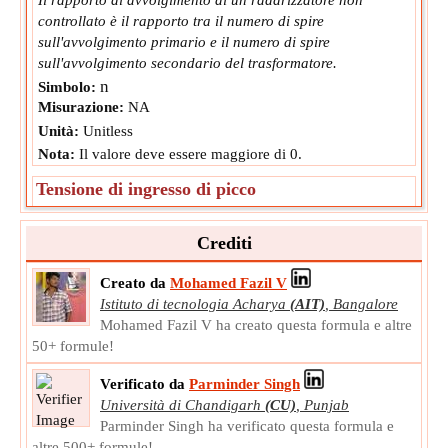
controllato è il rapporto tra il numero di spire
sull'avvolgimento primario e il numero di spire
sull'avvolgimento secondario del trasformatore.
n
Simbolo:
Misurazione:
NA
Unità:
Unitless
Nota:
Il valore deve essere maggiore di 0.
Tensione di ingresso di picco
La tensione di ingresso di picco è il picco della tensione
alternata fornita all'ingresso di qualsiasi circuito elettrico.
Crediti
V
Simbolo:
max
Misurazione:
Potenziale elettrico
Creato da
Mohamed Fazil V
Istituto di tecnologia Acharya
(AIT)
,
Bangalore
Unità:
V
Mohamed Fazil V ha creato questa formula e altre
Nota:
Il valore deve essere maggiore di 0.
50+ formule!
Resistenza al carico
Verificato da
Parminder Singh
La resistenza di carico del raddrizzatore non controllato è
Università di Chandigarh
(CU)
,
Punjab
un tipo di circuito raddrizzatore che utilizza un carico
Parminder Singh ha verificato questa formula e
resistivo per convertire la tensione CA in tensione CC.
altre 500+ formule!