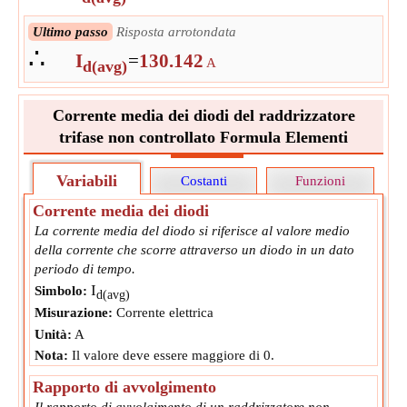
Ultimo passo
Risposta arrotondata
∴
I
=
130.142
A
d(avg)
Corrente media dei diodi del raddrizzatore
trifase non controllato Formula Elementi
Variabili
Costanti
Funzioni
Corrente media dei diodi
La corrente media del diodo si riferisce al valore medio
della corrente che scorre attraverso un diodo in un dato
periodo di tempo.
I
Simbolo:
d(avg)
Misurazione:
Corrente elettrica
Unità:
A
Nota:
Il valore deve essere maggiore di 0.
Rapporto di avvolgimento
Il rapporto di avvolgimento di un raddrizzatore non