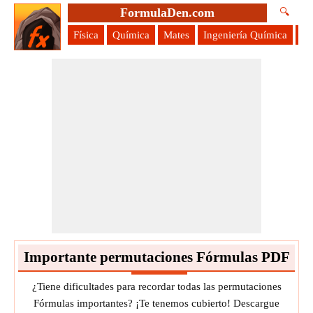
FormulaDen.com
🔍
Física
Química
Mates
Ingeniería Química
Ci
Importante permutaciones Fórmulas PDF
¿Tiene dificultades para recordar todas las permutaciones
Fórmulas importantes? ¡Te tenemos cubierto! Descargue