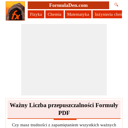
FormulaDen.com
🔍
Fizyka
Chemia
Matematyka
Inżynieria chemic
Ważny Liczba przepuszczalności Formuły
PDF
Czy masz trudności z zapamiętaniem wszystkich ważnych