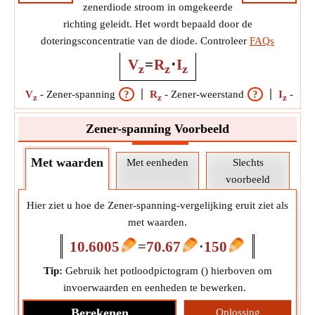
zenerdiode stroom in omgekeerde
richting geleidt. Het wordt bepaald door de
doteringsconcentratie van de diode. Controleer
FAQs
V
=
R
⋅
I
z
z
z
V
-
Zener-spanning
?
R
-
Zener-weerstand
?
I
-
Zen
z
z
z
Zener-spanning Voorbeeld
Met waarden
Met eenheden
Slechts
voorbeeld
Hier ziet u hoe de Zener-spanning-vergelijking eruit ziet als
met waarden.
10.6005
=
70.67
⋅
150
Tip:
Gebruik het potloodpictogram (
) hierboven om
invoerwaarden en eenheden te bewerken.
Berekenen
Oplossing