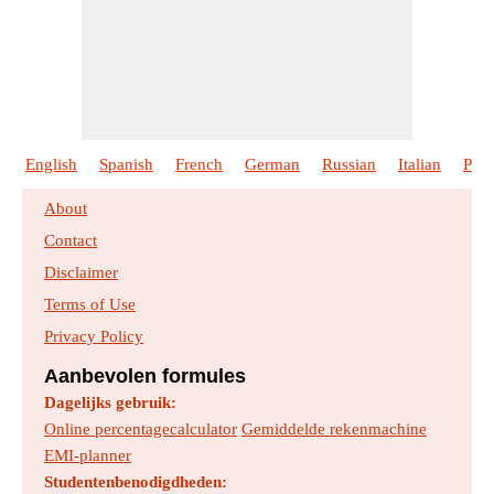
English
Spanish
French
German
Russian
Italian
Port
About
Contact
Disclaimer
Terms of Use
Privacy Policy
Aanbevolen formules
Dagelijks gebruik:
Online percentagecalculator
Gemiddelde rekenmachine
EMI-planner
Studentenbenodigdheden: