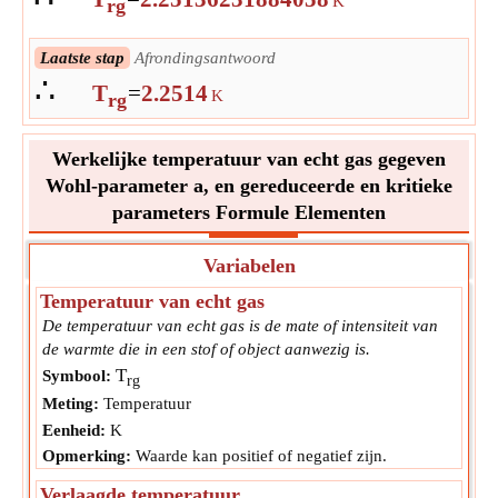
K
rg
Laatste stap
Afrondingsantwoord
∴
T
=
2.2514
K
rg
Werkelijke temperatuur van echt gas gegeven
Wohl-parameter a, en gereduceerde en kritieke
parameters Formule Elementen
Variabelen
Temperatuur van echt gas
De temperatuur van echt gas is de mate of intensiteit van
de warmte die in een stof of object aanwezig is.
T
Symbool:
rg
Meting:
Temperatuur
Eenheid:
K
Opmerking:
Waarde kan positief of negatief zijn.
Verlaagde temperatuur