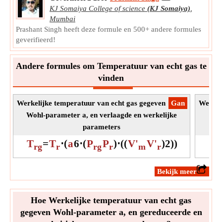
KJ Somaiya College of science
(KJ Somaiya)
,
P,
Symbool:
c
Mumbai
Meting:
Druk
Prashant Singh heeft deze formule en 500+ andere formules
Eenheid:
Pa
geverifieerd!
Opmerking:
Waarde moet groter zijn dan 0.
Kritisch molair volume voor het Peng Robinson-
Andere formules om Temperatuur van echt gas te
model
vinden
Het kritische molaire volume voor het Peng Robinson-
model is het volume dat per mol wordt ingenomen door gas
Werkelijke temperatuur van echt gas gegeven
​Gan
Werkel
bij een kritische temperatuur en druk.
Wohl-parameter a, en verlaagde en werkelijke
Woh
V'
Symbool:
c
parameters
Meting:
Molaire magnetische gevoeligheid
T
=
T
⋅
(
a
6
⋅
(
P
P
)
⋅
(
(
V'
V'
)
2
)
)
Eenheid:
m³/mol
rg
r
rg
r
m
r
Opmerking:
Waarde kan positief of negatief zijn.
​Bekijk meer
Hoe Werkelijke temperatuur van echt gas
gegeven Wohl-parameter a, en gereduceerde en