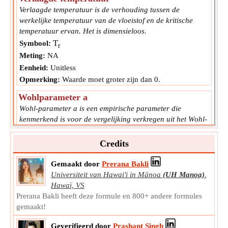
Verlaagde temperatuur is de verhouding tussen de
werkelijke temperatuur van de vloeistof en de kritische
temperatuur ervan. Het is dimensieloos.
T
Symbool:
r
Meting:
NA
Eenheid:
Unitless
Opmerking:
Waarde moet groter zijn dan 0.
Wohlparameter a
Wohl-parameter a is een empirische parameter die
kenmerkend is voor de vergelijking verkregen uit het Wohl-
model van echt gas.
a
Symbool:
Credits
Meting:
NA
Gemaakt door
Prerana Bakli
Eenheid:
Unitless
Universiteit van Hawai'i in Mānoa
(UH Manoa)
,
Opmerking:
Waarde kan positief of negatief zijn.
Hawaï, VS
Kritische druk voor het Peng Robinson-model
Prerana Bakli heeft deze formule en 800+ andere formules
De kritische druk voor het Peng Robinson-model is de
gemaakt!
minimale druk die nodig is om een stof bij de kritische
Geverifieerd door
Prashant Singh
temperatuur vloeibaar te maken.