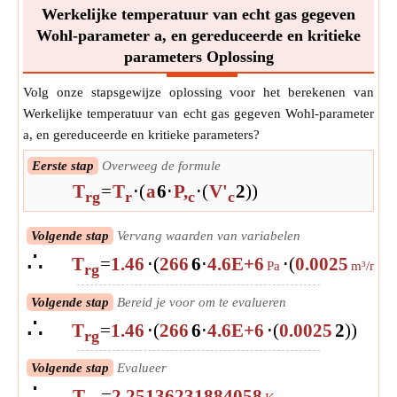
Werkelijke temperatuur van echt gas gegeven
Wohl-parameter a, en gereduceerde en kritieke
parameters Oplossing
Volg onze stapsgewijze oplossing voor het berekenen van
Werkelijke temperatuur van echt gas gegeven Wohl-parameter
a, en gereduceerde en kritieke parameters?
Eerste stap
Overweeg de formule
T
=
T
⋅
(
a
6
⋅
P,
⋅
(
V'
2
)
)
rg
r
c
c
Volgende stap
Vervang waarden van variabelen
∴
T
=
1.46
⋅
(
266
6
⋅
4.6E+6
⋅
(
0.0025
Pa
m³/mol
rg
Volgende stap
Bereid je voor om te evalueren
∴
T
=
1.46
⋅
(
266
6
⋅
4.6E+6
⋅
(
0.0025
2
)
)
rg
Volgende stap
Evalueer
∴
T
=
2.25136231884058