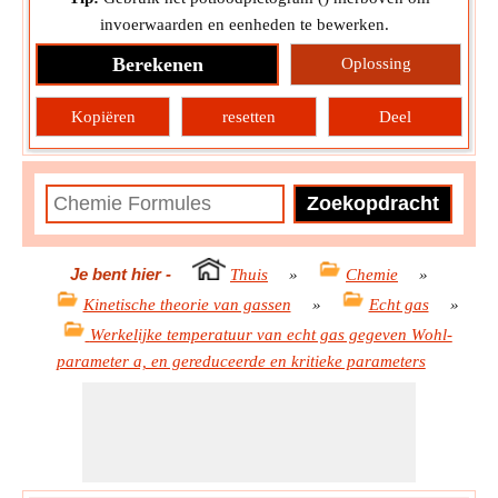
invoerwaarden en eenheden te bewerken.
Berekenen
Oplossing
Kopiëren
resetten
Deel
Je bent hier
-
Thuis
»
Chemie
»
Kinetische theorie van gassen
»
Echt gas
»
Werkelijke temperatuur van echt gas gegeven Wohl-
parameter a, en gereduceerde en kritieke parameters