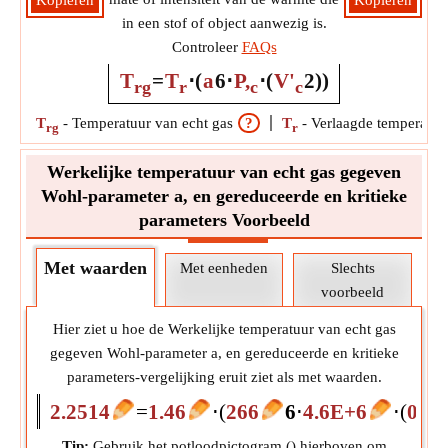
Kopiëren
Kopiëren
in een stof of object aanwezig is.
Controleer
FAQs
T
=
T
⋅
(
a
6
⋅
P,
⋅
(
V'
2
)
)
rg
r
c
c
T
-
Temperatuur van echt gas
?
T
-
Verlaagde temperatuu
rg
r
Werkelijke temperatuur van echt gas gegeven
Wohl-parameter a, en gereduceerde en kritieke
parameters Voorbeeld
Met waarden
Met eenheden
Slechts
voorbeeld
Hier ziet u hoe de Werkelijke temperatuur van echt gas
gegeven Wohl-parameter a, en gereduceerde en kritieke
parameters-vergelijking eruit ziet als met waarden.
2.2514
=
1.46
⋅
(
266
6
⋅
4.6E+6
⋅
(
0.00
Tip:
Gebruik het potloodpictogram (
) hierboven om