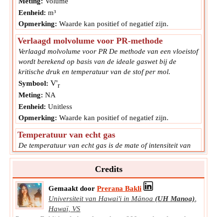
Meting:
Volume
Eenheid:
m³
Opmerking:
Waarde kan positief of negatief zijn.
Verlaagd molvolume voor PR-methode
Verlaagd molvolume voor PR De methode van een vloeistof
wordt berekend op basis van de ideale gaswet bij de
kritische druk en temperatuur van de stof per mol.
V'
Symbool:
r
Meting:
NA
Eenheid:
Unitless
Opmerking:
Waarde kan positief of negatief zijn.
Temperatuur van echt gas
De temperatuur van echt gas is de mate of intensiteit van
de warmte die in een stof of object aanwezig is.
T
Symbool:
Credits
rg
Meting:
Temperatuur
Gemaakt door
Prerana Bakli
Eenheid:
K
Universiteit van Hawai'i in Mānoa
(UH Manoa)
,
Opmerking:
Waarde kan positief of negatief zijn.
Hawaï, VS