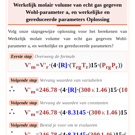
Werkelijk molair volume van echt gas gegeven
Wohl-parameter a, en werkelijke en
gereduceerde parameters Oplossing
Volg onze stapsgewijze oplossing voor het berekenen van
Werkelijk molair volume van echt gas gegeven Wohl-
parameter a, en werkelijke en gereduceerde parameters?
Eerste stap
Overweeg de formule
V'
=
V'
⋅
(
4
⋅
[R]
⋅
(
T
T
)
15
⋅
(
P
P
)
)
m
r
rg
r
rg
r
Volgende stap
Vervang waarden van variabelen
∴
V'
=
246.78
⋅
(
4
⋅
[R]
⋅
(
300
1.46
)
15
⋅
(
1013
K
m
Volgende stap
Vervang de waarden van constanten
∴
V'
=
246.78
⋅
(
4
⋅
8.3145
⋅
(
300
1.46
)
15
⋅
(
1
K
m
Volgende stap
Bereid je voor om te evalueren
∴
V'
=
246.78
⋅
(
4
⋅
8.3145
⋅
(
300
1.46
)
15
⋅
(
10