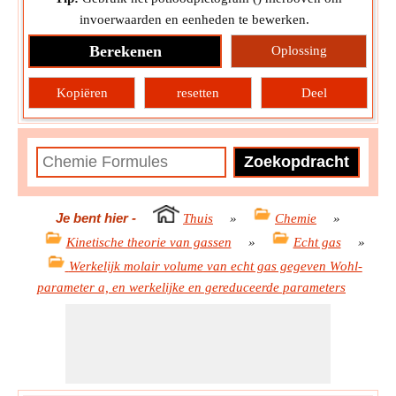
invoerwaarden en eenheden te bewerken.
Berekenen
Oplossing
Kopiëren
resetten
Deel
Je bent hier
-
Thuis
»
Chemie
»
Kinetische theorie van gassen
»
Echt gas
»
Werkelijk molair volume van echt gas gegeven Wohl-
parameter a, en werkelijke en gereduceerde parameters