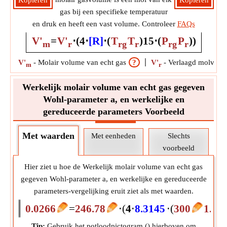
Kopiëren
Kopiëren
gas bij een specifieke temperatuur
en druk en heeft een vast volume. Controleer
FAQs
V'
=
V'
⋅
(
4
⋅
[R]
⋅
(
T
T
)
15
⋅
(
P
P
)
)
m
r
rg
r
rg
r
V'
-
Molair volume van echt gas
?
V'
-
Verlaagd molvolu
m
r
Werkelijk molair volume van echt gas gegeven
Wohl-parameter a, en werkelijke en
gereduceerde parameters Voorbeeld
Met waarden
Met eenheden
Slechts
voorbeeld
Hier ziet u hoe de Werkelijk molair volume van echt gas
gegeven Wohl-parameter a, en werkelijke en gereduceerde
parameters-vergelijking eruit ziet als met waarden.
0.0266
=
246.78
⋅
(
4
⋅
8.3145
⋅
(
300
1.46
Tip:
Gebruik het potloodpictogram (
) hierboven om