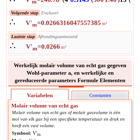
m
Volgende stap
Evalueer
∴
V'
=
0.0266316047557385
m³
m
Laatste stap
Afrondingsantwoord
∴
V'
=
0.0266
m³
m
Werkelijk molair volume van echt gas gegeven
Wohl-parameter a, en werkelijke en
gereduceerde parameters Formule Elementen
Variabelen
Constanten
Molair volume van echt gas
Molair volume van echt gas of molair gasvolume is één
mol van elk gas bij een specifieke temperatuur en druk en
heeft een vast volume.
V'
Symbool:
m