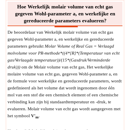
dimensieloos.
Hoe Werkelijk molair volume van echt gas
P
Symbool:
r
gegeven Wohl-parameter a, en werkelijke en
Meting:
NA
gereduceerde parameters evalueren?
Eenheid:
Unitless
Opmerking:
De waarde moet tussen 0 en 1 liggen.
De beoordelaar van Werkelijk molair volume van echt gas
gegeven Wohl-parameter a, en werkelijke en gereduceerde
parameters gebruikt
Molar Volume of Real Gas = Verlaagd
molvolume voor PR-methode*((4*[R]*(Temperatuur van echt
gas/Verlaagde temperatuur))/(15*(Gasdruk/Verminderde
druk)))
om de Molair volume van echt gas, Het werkelijke
molaire volume van echt gas, gegeven Wohl-parameter a, en
de formule voor werkelijke en gereduceerde parameters, wordt
gedefinieerd als het volume dat wordt ingenomen door één
mol van een stof die een chemisch element of een chemische
verbinding kan zijn bij standaardtemperatuur en -druk, te
evalueren. Molair volume van echt gas wordt aangegeven met
het symbool
V'
.
m