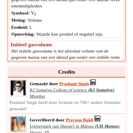
omstandigheden.
V
Symbool:
f
Meting:
Volume
Eenheid:
L
Opmerking:
Waarde kan positief of negatief zijn.
Initieel gasvolume
Het initiële gasvolume is het absolute volume van de
gegeven massa van een ideaal gas onder een initiële reeks
omstandigheden.
V
Symbool:
Credits
i
Meting:
Volume
Gemaakt door
Prashant Singh
Eenheid:
L
KJ Somaiya College of science
(KJ Somaiya)
,
Opmerking:
Waarde kan positief of negatief zijn.
Mumbai
Eerste mol gas
Prashant Singh heeft deze formule en 700+ andere formules
gemaakt!
Initiële mol gas is de hoeveelheid gas die aanwezig is in
mol onder de initiële reeks omstandigheden.
Geverifieerd door
Prerana Bakli
n
Symbool:
1
Universiteit van Hawai'i in Mānoa
(UH Manoa)
,
Meting:
Hoeveelheid substantie
Hawaï, VS