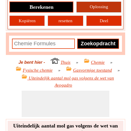
Berekenen
Oplossing
Kopiëren
resetten
Deel
Je bent hier
-
Thuis
»
Chemie
»
Fysische chemie
»
Gasvormige toestand
»
Uiteindelijk aantal mol gas volgens de wet van
Avogadro
Uiteindelijk aantal mol gas volgens de wet van