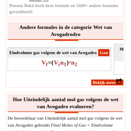
Eenheid:
mol
Prerana Bakli heeft deze formule en 1600+ andere formules
Opmerking:
Waarde kan positief of negatief zijn.
geverifieerd!
Andere formules in de categorie Wet van
Avogadrodro
Massa
Eindvolume gas volgens de wet van Avogadro
​Gan
V
=
(
V
n
)
⋅
n
f
i
1
2
​Bekijk meer
Hoe Uiteindelijk aantal mol gas volgens de wet
van Avogadro evalueren?
De beoordelaar van Uiteindelijk aantal mol gas volgens de wet
van Avogadro gebruikt
Final Moles of Gas = Eindvolume