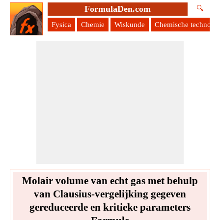
FormulaDen.com
🔍
Fysica
Chemie
Wiskunde
Chemische technolog
Molair volume van echt gas met behulp
van Clausius-vergelijking gegeven
gereduceerde en kritieke parameters