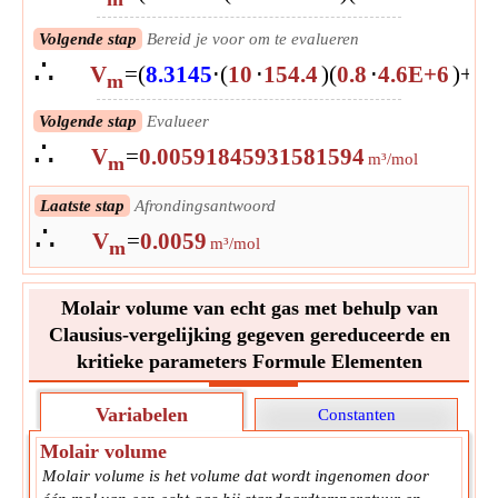
Volgende stap
Bereid je voor om te evalueren
∴
V
=
(
8.3145
⋅
(
10
⋅
154.4
)
(
0.8
⋅
4.6E+6
)
+
(
0
m
Volgende stap
Evalueer
∴
V
=
0.00591845931581594
m³/mol
m
Laatste stap
Afrondingsantwoord
∴
V
=
0.0059
m³/mol
m
Molair volume van echt gas met behulp van
Clausius-vergelijking gegeven gereduceerde en
kritieke parameters Formule Elementen
Variabelen
Constanten
Molair volume
Molair volume is het volume dat wordt ingenomen door