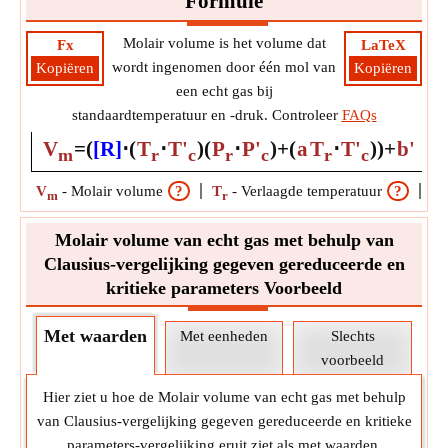
Formule
Molair volume is het volume dat
Fx
LaTeX
wordt ingenomen door één mol van
Kopiëren
Kopiëren
een echt gas bij
standaardtemperatuur en -druk. Controleer
FAQs
V
=
(
[R]
⋅
(
T
⋅
T'
)
(
P
⋅
P'
)
+
(
a
T
⋅
T'
)
)
+
b'
m
r
c
r
c
r
c
V
-
Molair volume
?
T
-
Verlaagde temperatuur
?
T'
m
r
Molair volume van echt gas met behulp van
Clausius-vergelijking gegeven gereduceerde en
kritieke parameters Voorbeeld
Met waarden
Met eenheden
Slechts
voorbeeld
Hier ziet u hoe de Molair volume van echt gas met behulp
van Clausius-vergelijking gegeven gereduceerde en kritieke
parameters-vergelijking eruit ziet als met waarden.