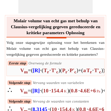
Molair volume van echt gas met behulp van
Clausius-vergelijking gegeven gereduceerde en
kritieke parameters Oplossing
Volg onze stapsgewijze oplossing voor het berekenen van
Molair volume van echt gas met behulp van Clausius-
vergelijking gegeven gereduceerde en kritieke parameters?
Eerste stap
Overweeg de formule
V
=
(
[R]
⋅
(
T
⋅
T'
)
(
P
⋅
P'
)
+
(
a
T
⋅
T'
)
)
+
b
m
r
c
r
c
r
c
Volgende stap
Vervang waarden van variabelen
∴
V
=
(
[R]
⋅
(
10
⋅
154.4
)
(
0.8
⋅
4.6E+6
)
+
(
0
K
Pa
m
Volgende stap
Vervang de waarden van constanten
∴
V
=
(
8.3145
⋅
(
10
⋅
154.4
)
(
0.8
⋅
4.6E+6
K
Pa
m