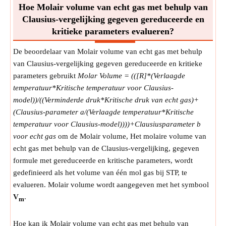
Hoe Molair volume van echt gas met behulp van
Opmerking:
Waarde moet groter zijn dan 0.
Clausius-vergelijking gegeven gereduceerde en
Clausius-parameter a
kritieke parameters evalueren?
Clausius-parameter a is een empirische
parameterkarakteristiek voor vergelijking verkregen uit het
De beoordelaar van Molair volume van echt gas met behulp
Clausius-model van echt gas.
van Clausius-vergelijking gegeven gereduceerde en kritieke
a
Symbool:
parameters gebruikt
Molar Volume = (([R]*(Verlaagde
Meting:
NA
temperatuur*Kritische temperatuur voor Clausius-
Eenheid:
Unitless
model))/((Verminderde druk*Kritische druk van echt gas)+
Opmerking:
Waarde kan positief of negatief zijn.
(Clausius-parameter a/(Verlaagde temperatuur*Kritische
Clausiusparameter b voor echt gas
temperatuur voor Clausius-model))))+Clausiusparameter b
Clausiusparameter b voor echt gas is een empirische
voor echt gas
om de Molair volume, Het molaire volume van
parameter die kenmerkend is voor de vergelijking
echt gas met behulp van de Clausius-vergelijking, gegeven
verkregen uit het Clausius-model van echt gas.
formule met gereduceerde en kritische parameters, wordt
b'
Symbool:
gedefinieerd als het volume van één mol gas bij STP, te
Meting:
NA
evalueren. Molair volume wordt aangegeven met het symbool
Eenheid:
Unitless
V
.
m
Opmerking:
Waarde kan positief of negatief zijn.
Hoe kan ik Molair volume van echt gas met behulp van