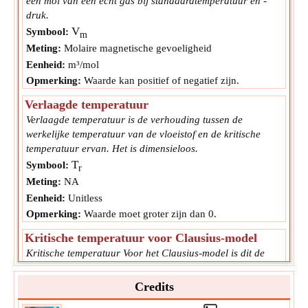
één mol van een echt gas bij standaardtemperatuur en -
druk.
V
Symbool:
m
Meting:
Molaire magnetische gevoeligheid
Eenheid:
m³/mol
Opmerking:
Waarde kan positief of negatief zijn.
Verlaagde temperatuur
Verlaagde temperatuur is de verhouding tussen de
werkelijke temperatuur van de vloeistof en de kritische
temperatuur ervan. Het is dimensieloos.
T
Symbool:
r
Meting:
NA
Eenheid:
Unitless
Opmerking:
Waarde moet groter zijn dan 0.
Kritische temperatuur voor Clausius-model
Kritische temperatuur Voor het Clausius-model is dit de
hoogste temperatuur waarbij de stof als vloeistof kan
bestaan. Wanneer deze fasegrenzen verdwijnen, kan de stof
Credits
zowel als vloeistof als als damp bestaan.