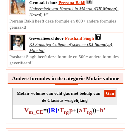
T'
Symbool:
Gemaakt door
Prerana Bakli
c
Universiteit van Hawai'i in Mānoa
(UH Manoa)
,
Meting:
Temperatuur
Hawaï, VS
Eenheid:
K
Prerana Bakli heeft deze formule en 800+ andere formules
Opmerking:
Waarde moet groter zijn dan 0.
gemaakt!
Verminderde druk
Geverifieerd door
Prashant Singh
Verminderde druk is de verhouding tussen de werkelijke
KJ Somaiya College of science
(KJ Somaiya)
,
druk van de vloeistof en de kritische druk. Het is
Mumbai
dimensieloos.
Prashant Singh heeft deze formule en 500+ andere formules
P
Symbool:
r
geverifieerd!
Meting:
NA
Eenheid:
Unitless
Andere formules in de categorie Molair volume
Opmerking:
De waarde moet tussen 0 en 1 liggen.
Kritische druk van echt gas
Molair volume van echt gas met behulp van
​Gan
De kritische druk van echt gas is de minimale druk die
de Clausius-vergelijking
nodig is om een stof bij de kritische temperatuur vloeibaar
te maken.
V
=
(
[R]
⋅
T
p
+
(
a
T
)
)
+
b'
m_CE
rg
rg
P'
Symbool:
c
Meting:
Druk
Eenheid:
Pa