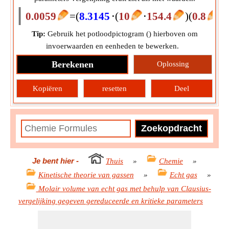
0.0059
=
(
8.3145
⋅
(
10
⋅
154.4
)
(
0.8
⋅
4
Tip:
Gebruik het potloodpictogram (
) hierboven om
invoerwaarden en eenheden te bewerken.
Berekenen
Oplossing
Kopiëren
resetten
Deel
Je bent hier
-
Thuis
»
Chemie
»
Kinetische theorie van gassen
»
Echt gas
»
Molair volume van echt gas met behulp van Clausius-
vergelijking gegeven gereduceerde en kritieke parameters