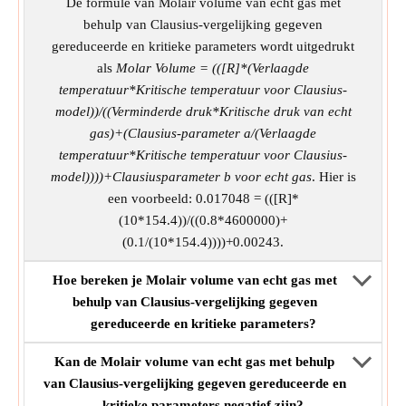
De formule van Molair volume van echt gas met
behulp van Clausius-vergelijking gegeven
gereduceerde en kritieke parameters wordt uitgedrukt
als
Molar Volume = (([R]*(Verlaagde
temperatuur*Kritische temperatuur voor Clausius-
model))/((Verminderde druk*Kritische druk van echt
gas)+(Clausius-parameter a/(Verlaagde
temperatuur*Kritische temperatuur voor Clausius-
model))))+Clausiusparameter b voor echt gas
. Hier is
een voorbeeld: 0.017048 = (([R]*
(10*154.4))/((0.8*4600000)+
(0.1/(10*154.4))))+0.00243.
Hoe bereken je Molair volume van echt gas met
behulp van Clausius-vergelijking gegeven
gereduceerde en kritieke parameters?
Kan de Molair volume van echt gas met behulp
van Clausius-vergelijking gegeven gereduceerde en
kritieke parameters negatief zijn?