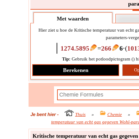
para
Met waarden
Hier ziet u hoe de Kritische temperatuur van echt 
parameters-vergel
1274.5895
=
266
6
⋅
(
101
Tip:
Gebruik het potloodpictogram (
) 
Berekenen
Op
Je bent hier
-
Thuis
»
Chemie
»
temperatuur van echt gas gegeven Wohl-para
Kritische temperatuur van echt gas gegeven