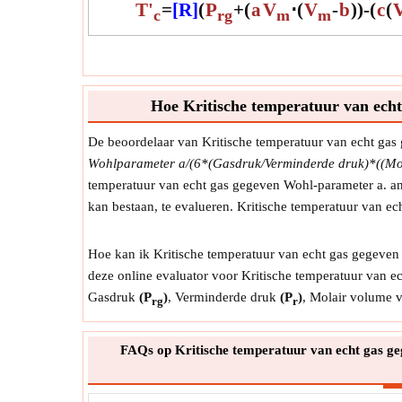
T'
=
[R]
(
P
+
(
a
V
⋅
(
V
-
b
)
)
-
(
c
(
c
rg
m
m
Hoe Kritische temperatuur van echt
De beoordelaar van Kritische temperatuur van echt gas
Wohlparameter a/(6*(Gasdruk/Verminderde druk)*((Mol
temperatuur van echt gas gegeven Wohl-parameter a. and
kan bestaan, te evalueren. Kritische temperatuur van 
Hoe kan ik Kritische temperatuur van echt gas gegeven
deze online evaluator voor Kritische temperatuur van 
Gasdruk
(P
)
, Verminderde druk
(P
)
, Molair volume 
rg
r
FAQs op Kritische temperatuur van echt gas ge