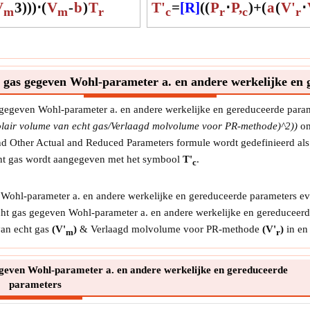
V
3
)
)
)
⋅
(
V
-
b
)
T
T'
=
[R]
(
(
P
⋅
P,
)
+
(
a
(
V'
⋅
Mola
m
m
r
c
r
c
r
Mola
mol v
heeft
Symb
 gas gegeven Wohl-parameter a. en andere werkelijke en
Meti
Eenh
 gegeven Wohl-parameter a. en andere werkelijke en gereduceerde para
Opme
air volume van echt gas/Verlaagd molvolume voor PR-methode)^2))
om
 Other Actual and Reduced Parameters formule wordt gedefinieerd als d
Ver
echt gas wordt aangegeven met het symbool
T'
.
Verl
c
vloei
de kr
 Wohl-parameter a. en andere werkelijke en gereduceerde parameters e
Symb
echt gas gegeven Wohl-parameter a. en andere werkelijke en gereduceer
Meti
van echt gas
(V'
)
& Verlaagd molvolume voor PR-methode
(V'
)
in en
m
r
Eenh
Opme
geven Wohl-parameter a. en andere werkelijke en gereduceerde
parameters