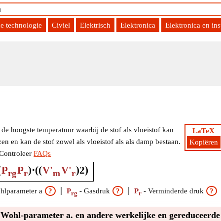
e technologie
Civiel
Elektrisch
Elektronica
Elektronica en ins
uceerde parameters Formule
 de hoogste temperatuur waarbij de stof als vloeistof kan
LaTeX
en en kan de stof zowel als vloeistof als als damp bestaan.
Kopiëren
Controleer
FAQs
(
P
P
)
⋅
(
(
V'
V'
)
2
)
rg
r
m
r
hlparameter a
?
P
-
Gasdruk
?
P
-
Verminderde druk
?
rg
r
 Wohl-parameter a. en andere werkelijke en gereduceerde