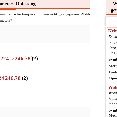
ameters Oplossing
W
ge
van Kritische temperatuur van echt gas gegeven Wohl-
ameters?
Krit
De kr
tempe
deze 
vloei
0224
246.78
)
2
)
m³
Symb
Meti
Eenh
24
246.78
)
2
)
Opme
Woh
Wohl
kenme
mode
Symb
Meti