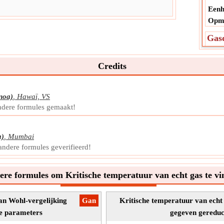
Eenh
Opme
Gas
De g
van 
Credits
waar
Symb
Meti
noa)
,
Hawaï, VS
Eenh
ndere formules gemaakt!
Opme
Ver
a)
,
Mumbai
Verm
andere formules geverifieerd!
druk 
dime
re formules om Kritische temperatuur van echt gas te v
Symb
Meti
an Wohl-vergelijking
​Gan
Kritische temperatuur van echt
Eenh
ke parameters
gegeven gereduc
Opme