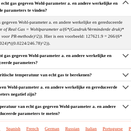
 echt gas gegeven Wohl-parameter a. en andere werkelijke en
e parameters te vinden?
s gegeven Wohl-parameter a. en andere werkelijke en gereduceerde
re of Real Gas = Wohlparameter a/(6*(Gasdruk/Verminderde druk)*
e voor PR-methode)^2))
. Hier is een voorbeeld: 127621.9 = 266/(6*
024)*((0.0224/246.78)^2)).
ht gas gegeven Wohl-parameter a. en andere werkelijke en
ceerde parameters?
itische temperatuur van echt gas te berekenen?
ven Wohl-parameter a. en andere werkelijke en gereduceerde
ters negatief zijn?
peratuur van echt gas gegeven Wohl-parameter a. en andere
educeerde parameters te meten?
h
Spanish
French
German
Russian
Italian
Portuguese
P