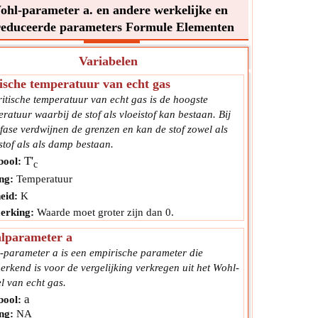
ohl-parameter a. en andere werkelijke en
reduceerde parameters Formule Elementen
Variabelen
ische temperatuur van echt gas
itische temperatuur van echt gas is de hoogste
ratuur waarbij de stof als vloeistof kan bestaan. Bij
fase verdwijnen de grenzen en kan de stof zowel als
stof als als damp bestaan.
T'
ool:
c
ng:
Temperatuur
eid:
K
rking:
Waarde moet groter zijn dan 0.
lparameter a
-parameter a is een empirische parameter die
rkend is voor de vergelijking verkregen uit het Wohl-
l van echt gas.
a
ool:
ng:
NA