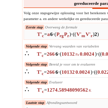
gereduceerde par
Volg onze stapsgewijze oplossing voor het berekenen 
parameter a. en andere werkelijke en gereduceerde par
Eerste stap
Overweeg de formule
T'
=
a
6
⋅
(
P
P
)
⋅
(
(
V'
V'
)
2
)
c
rg
r
m
r
Volgende stap
Vervang waarden van variabelen
∴
T'
=
266
6
⋅
(
10132
0.0024
)
⋅
(
(
0.
Pa
c
Volgende stap
Bereid je voor om te evalueren
∴
T'
=
266
6
⋅
(
10132
0.0024
)
⋅
(
(
0.02
c
Volgende stap
Evalueer
∴
T'
=
1274.58948090562
K
c
Laatste stap
Afrondingsantwoord