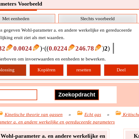
meters Voorbeeld
Met eenheden
Slechts voorbeeld
gas gegeven Wohl-parameter a. en andere werkelijke en gereduceerde
ijking eruit ziet als met waarden.
32
0.0024
)
⋅
(
(
0.0224
246.78
)
2
)
hierboven om invoerwaarden en eenheden te bewerken.
lossing
Kopiëren
resetten
Deel
Kinetische theorie van gassen
»
Echt gas
»
Kritisch
meter a. en andere werkelijke en gereduceerde parameters
 Wohl-parameter a. en andere werkelijke en
Kr