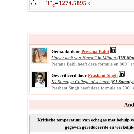
∴
T'
=
1274.5895
K
c
Gemaakt door
Prerana Bakli
Universiteit van Hawai'i in Mānoa
(UH Ma
Prerana Bakli heeft deze formule en 800+ a
Geverifieerd door
Prashant Singh
KJ Somaiya College of science
(KJ Somaiy
Prashant Singh heeft deze formule en 500+ 
Ande
Kritische temperatuur van echt gas met behulp v
gegeven gereduceerde en werkelij