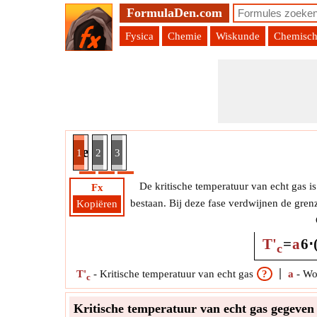
FormulaDen.com
Fysica
Chemie
Wiskunde
Chemisch
Wohl-parameter a. en andere werkelijke en gered
1
2
3
De kritische temperatuur van echt gas is
Fx
bestaan. Bij deze fase verdwijnen de grenz
Kopiëren
T'
=
a
6
⋅
c
T'
-
Kritische temperatuur van echt gas
?
a
-
Wo
c
Kritische temperatuur van echt gas gegeven