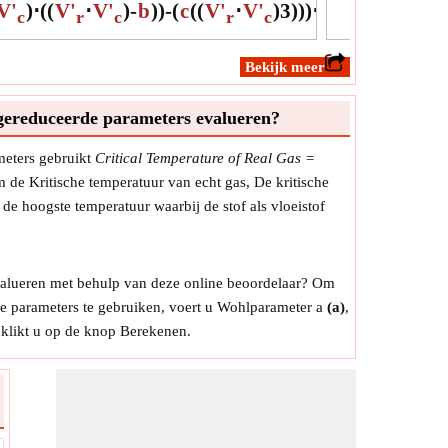
V'
)
⋅
(
(
V'
⋅
V'
)
-
b
)
)
-
(
c
(
(
V'
⋅
V'
)
3
)
)
)
⋅
(
(
V'
⋅
V'
)
-
b
)
ir volume van echt gas
c
r
c
r
c
r
c
ir volume van echt gas of molair gasvolume is één
an elk gas bij een specifieke temperatuur en druk en
​Bekijk meer
 een vast volume.
V'
ool:
m
 gereduceerde parameters evalueren?
ng:
Volume
eid:
m³
meters gebruikt
Critical Temperature of Real Gas =
rking:
Waarde kan positief of negatief zijn.
 de Kritische temperatuur van echt gas, De kritische
e hoogste temperatuur waarbij de stof als vloeistof
laagd molvolume voor PR-methode
aagd molvolume voor PR De methode van een
stof wordt berekend op basis van de ideale gaswet bij
itische druk en temperatuur van de stof per mol.
valueren met behulp van deze online beoordelaar? Om
V'
ool:
r
de parameters te gebruiken, voert u Wohlparameter a
(a)
,
ng:
NA
 klikt u op de knop Berekenen.
eid:
Unitless
rking:
Waarde kan positief of negatief zijn.