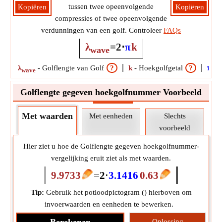
tussen twee opeenvolgende
Kopiëren
Kopiëren
compressies of twee opeenvolgende
verdunningen van een golf. Controleer
FAQs
λ
=
2
⋅
π
k
wave
π
λ
-
Golflengte van Golf
?
k
-
Hoekgolfgetal
?
-
D
wave
Golflengte gegeven hoekgolfnummer Voorbeeld
Met waarden
Met eenheden
Slechts
voorbeeld
Hier ziet u hoe de Golflengte gegeven hoekgolfnummer-
vergelijking eruit ziet als met waarden.
9.9733
=
2
⋅
3.1416
0.63
Tip:
Gebruik het potloodpictogram (
) hierboven om
invoerwaarden en eenheden te bewerken.
Oplossing