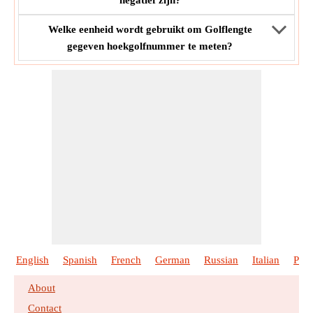
negatief zijn?
Welke eenheid wordt gebruikt om Golflengte
gegeven hoekgolfnummer te meten?
English
Spanish
French
German
Russian
Italian
Port
About
Contact