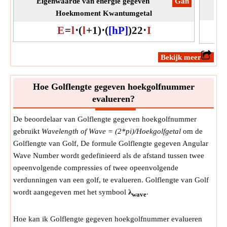
Eigenwaarde van energie gegeven
​Gan
Hoekmoment Kwantumgetal
E
=
l
⋅
(
l
+
1
)
⋅
(
[hP]
)
2
2
⋅
I
​Bekijk meer
Hoe Golflengte gegeven hoekgolfnummer
evalueren?
De beoordelaar van Golflengte gegeven hoekgolfnummer
gebruikt
Wavelength of Wave = (2*pi)/Hoekgolfgetal
om de
Golflengte van Golf, De formule Golflengte gegeven Angular
Wave Number wordt gedefinieerd als de afstand tussen twee
opeenvolgende compressies of twee opeenvolgende
verdunningen van een golf, te evalueren. Golflengte van Golf
wordt aangegeven met het symbool
λ
.
wave
Hoe kan ik Golflengte gegeven hoekgolfnummer evalueren