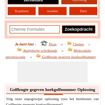
Berekenen
Kopiëren
resetten
Deel
Je bent hier
-
Thuis
»
Chemie
»
Analytische scheikunde
»
Moleculaire
spectroscopie
»
Golflengte gegeven hoekgolfnummer
Golflengte gegeven hoekgolfnummer Oplossing
Volg onze stapsgewijze oplossing voor het berekenen van
Golflengte gegeven hoekgolfnummer?