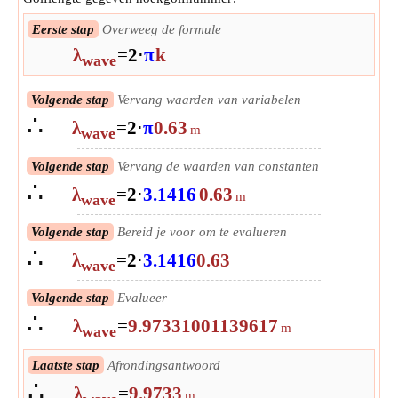
Eerste stap
Overweeg de formule
λ
=
2
⋅
π
k
wave
Volgende stap
Vervang waarden van variabelen
∴
λ
=
2
⋅
π
0.63
m
wave
Volgende stap
Vervang de waarden van constanten
∴
λ
=
2
⋅
3.1416
0.63
m
wave
Volgende stap
Bereid je voor om te evalueren
∴
λ
=
2
⋅
3.1416
0.63
wave
Volgende stap
Evalueer
∴
λ
=
9.97331001139617
m
wave
Laatste stap
Afrondingsantwoord
∴
λ
=
9.9733
m