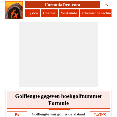
FormulaDen.com
🔍
Fysica
Chemie
Wiskunde
Chemische technolog
Golflengte gegeven hoekgolfnummer
Formule
Golflengte van golf is de afstand
Fx
LaTeX