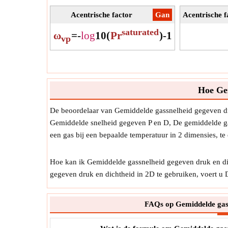
Acentrische factor
​Gan
Acentrische 
saturated
ω
=
-
log
10
(
Pr
)
-
1
vp
Hoe Gem
De beoordelaar van Gemiddelde gassnelheid gegeven dr
Gemiddelde snelheid gegeven P en D, De gemiddelde ga
een gas bij een bepaalde temperatuur in 2 dimensies, 
Hoe kan ik Gemiddelde gassnelheid gegeven druk en di
gegeven druk en dichtheid in 2D te gebruiken, voert u
FAQs op Gemiddelde gass