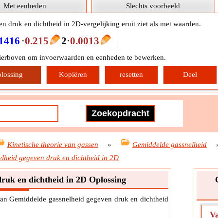
Met eenheden
Slechts voorbeeld
 druk en dichtheid in 2D-vergelijking eruit ziet als met waarden.
.1416
⋅
0.215
2
⋅
0.0013
hierboven om invoerwaarden en eenheden te bewerken.
lossing
Kopiëren
resetten
Deel
Kinetische theorie van gassen
»
Gemiddelde gassnelheid
lheid gegeven druk en dichtheid in 2D
ruk en dichtheid in 2D Oplossing
van Gemiddelde gassnelheid gegeven druk en dichtheid
V