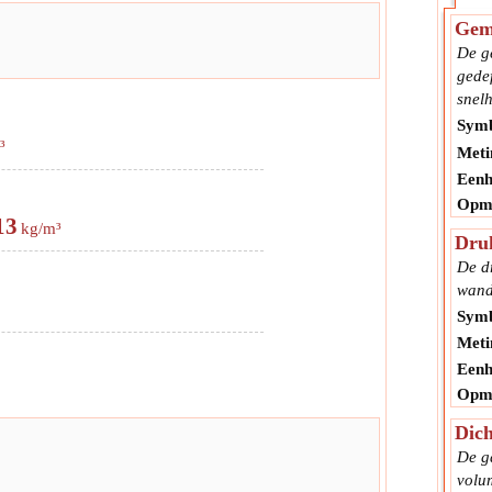
Gemi
De g
gedef
snel
Symb
³
Meti
Eenh
Opme
13
kg/m³
Dru
De dr
wand
Symb
Meti
Eenh
Opme
Dich
De g
volu