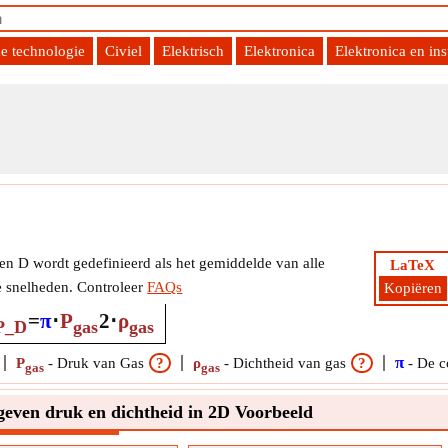
e technologie
Civiel
Elektrisch
Elektronica
Elektronica en ins
n D wordt gedefinieerd als het gemiddelde van alle
LaTeX
e snelheden. Controleer
FAQs
Kopiëren
=
π
⋅
P
2
⋅
ρ
P_D
gas
gas
π
P
-
Druk van Gas
?
ρ
-
Dichtheid van gas
?
-
De c
gas
gas
geven druk en dichtheid in 2D Voorbeeld