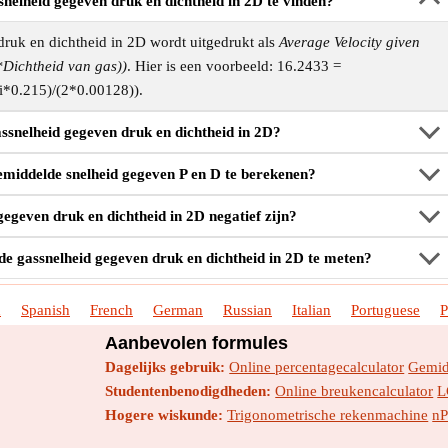
nelheid gegeven druk en dichtheid in 2D te vinden?
ruk en dichtheid in 2D wordt uitgedrukt als
Average Velocity given
*Dichtheid van gas))
. Hier is een voorbeeld: 16.2433 =
pi*0.215)/(2*0.00128)).
ssnelheid gegeven druk en dichtheid in 2D?
middelde snelheid gegeven P en D te berekenen?
egeven druk en dichtheid in 2D negatief zijn?
 gassnelheid gegeven druk en dichtheid in 2D te meten?
h
Spanish
French
German
Russian
Italian
Portuguese
P
Aanbevolen formules
Dagelijks gebruik:
Online percentagecalculator
Gemid
Studentenbenodigdheden:
Online breukencalculator
L
Hogere wiskunde:
Trigonometrische rekenmachine
nP