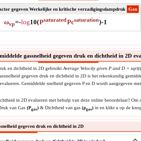
factor gegeven Werkelijke en kritische verzadigingsdampdruk
​Gan
saturated
saturation
ω
=
-
log
10
(
P
Pc
)
-
1
vp
iddelde gassnelheid gegeven druk en dichtheid in 2D ev
uk en dichtheid in 2D gebruikt
Average Velocity given P and D = sqrt
ssnelheid gegeven druk en dichtheid in 2D is het rekenkundig gemidd
te evalueren. Gemiddelde snelheid gegeven P en D wordt aangegeven me
chtheid in 2D evalueren met behulp van deze online beoordelaar? Om 
 Druk van Gas
(P
)
& Dichtheid van gas
(ρ
)
in en klikt u op de kno
gas
gas
nelheid gegeven druk en dichtheid in 2D