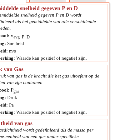
ddelde snelheid gegeven P en D
emiddelde snelheid gegeven P en D wordt
inieerd als het gemiddelde van alle verschillende
heden.
v
ool:
avg_P_D
ng:
Snelheid
eid:
m/s
rking:
Waarde kan positief of negatief zijn.
k van Gas
uk van gas is de kracht die het gas uitoefent op de
en van zijn container.
P
ool:
gas
ng:
Druk
eid:
Pa
rking:
Waarde kan positief of negatief zijn.
theid van gas
asdichtheid wordt gedefinieerd als de massa per
me-eenheid van een gas onder specifieke