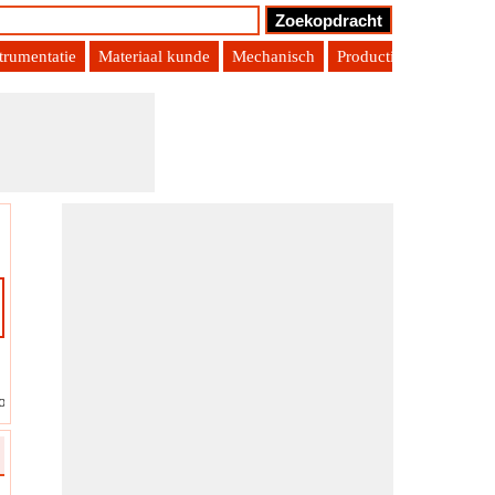
trumentatie
Materiaal kunde
Mechanisch
Productie Engineering
onstante van Archimedes
?