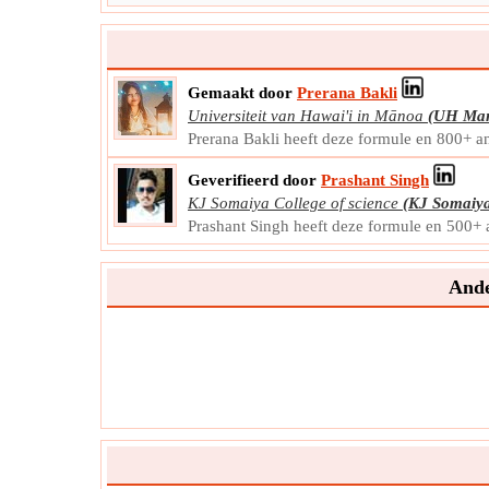
Gemaakt door
Prerana Bakli
Universiteit van Hawai'i in Mānoa
(UH Ma
Prerana Bakli heeft deze formule en 800+ a
Geverifieerd door
Prashant Singh
KJ Somaiya College of science
(KJ Somaiy
Prashant Singh heeft deze formule en 500+ 
Ande