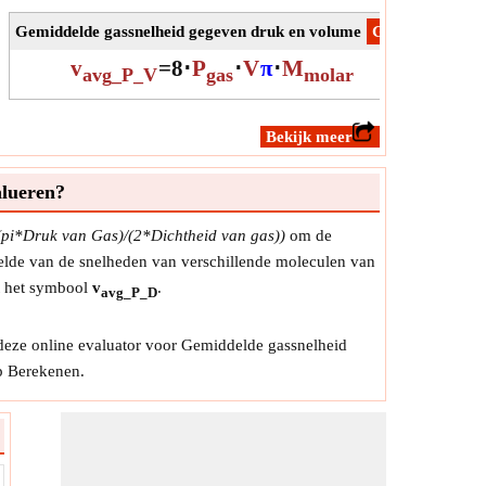
Gemiddelde gassnelheid gegeven druk en volume
​Gan
Gemidde
v
=
8
⋅
P
⋅
V
π
⋅
M
avg_P_V
gas
molar
​Bekijk meer
alueren?
((pi*Druk van Gas)/(2*Dichtheid van gas))
om de
elde van de snelheden van verschillende moleculen van
t het symbool
v
.
avg_P_D
deze online evaluator voor Gemiddelde gassnelheid
p Berekenen.