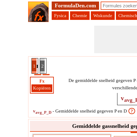
FormulaDen.com
Fysica
Chemie
Wiskunde
Chemisch
lheid gegeven druk en dichtheid in 2D Formule
1
2
De gemiddelde snelheid gegeven P e
Fx
verschillend
Kopiëren
v
avg_
v
-
Gemiddelde snelheid gegeven P en D
?
avg_P_D
Gemiddelde gassnelheid ge