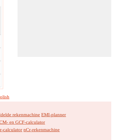
olish
delde rekenmachine
EMI-planner
CM- en GCF-calculator
r-calculator
nCr-rekenmachine