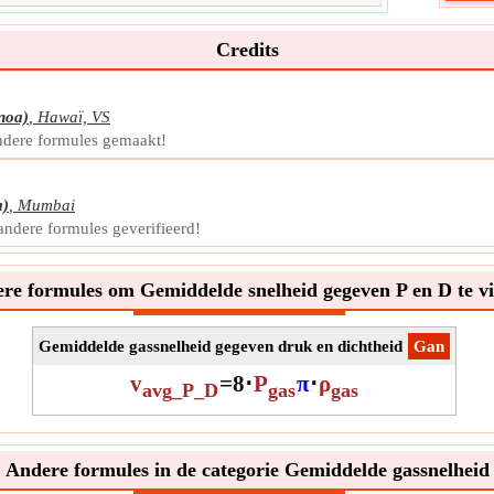
omst
Symb
Credits
Meti
Eenh
Opme
noa)
,
Hawaï, VS
ndere formules gemaakt!
a)
,
Mumbai
andere formules geverifieerd!
re formules om Gemiddelde snelheid gegeven P en D te v
Gemiddelde gassnelheid gegeven druk en dichtheid
​Gan
v
=
8
⋅
P
π
⋅
ρ
avg_P_D
gas
gas
Andere formules in de categorie Gemiddelde gassnelheid