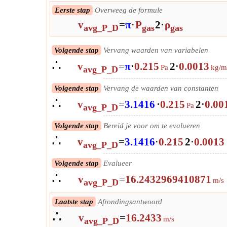
Eerste stap
Overweeg de formule
v
=
π
⋅
P
2
⋅
ρ
avg_P_D
gas
gas
Volgende stap
Vervang waarden van variabelen
∴
v
=
π
⋅
0.215
2
⋅
0.0013
Pa
kg/m
avg_P_D
Volgende stap
Vervang de waarden van constanten
∴
v
=
3.1416
⋅
0.215
2
⋅
0.00
Pa
avg_P_D
Volgende stap
Bereid je voor om te evalueren
∴
v
=
3.1416
⋅
0.215
2
⋅
0.0013
avg_P_D
Volgende stap
Evalueer
∴
v
=
16.2432969410871
m/s
avg_P_D
Laatste stap
Afrondingsantwoord
∴
v
=
16.2433
m/s
avg_P_D