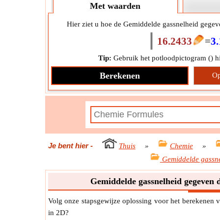
Met waarden
Hier ziet u hoe de Gemiddelde gassnelheid gegeven
16.2433
=
3
Tip:
Gebruik het potloodpictogram (
) 
Berekenen
Op
Je bent hier
-
Thuis
»
Chemie
»
Gemiddelde gassne
Gemiddelde gassnelheid gegeven d
Volg onze stapsgewijze oplossing voor het berekenen 
in 2D?