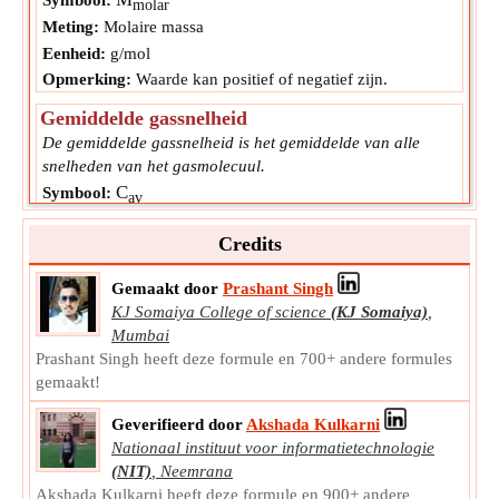
molar
Meting:
Molaire massa
Eenheid:
g/mol
Opmerking:
Waarde kan positief of negatief zijn.
Gemiddelde gassnelheid
De gemiddelde gassnelheid is het gemiddelde van alle
snelheden van het gasmolecuul.
C
Symbool:
av
Meting:
Snelheid
Credits
Eenheid:
m/s
Opmerking:
Waarde moet groter zijn dan 0.
Gemaakt door
Prashant Singh
Gasvolume voor 1D en 2D
KJ Somaiya College of science
(KJ Somaiya)
,
Mumbai
Het gasvolume voor 1D en 2D is de hoeveelheid ruimte die
Prashant Singh heeft deze formule en 700+ andere formules
het in beslag neemt.
gemaakt!
V
Symbool:
g
Meting:
Volume
Geverifieerd door
Akshada Kulkarni
Eenheid:
L
Nationaal instituut voor informatietechnologie
Opmerking:
Waarde kan positief of negatief zijn.
(NIT)
,
Neemrana
Akshada Kulkarni heeft deze formule en 900+ andere