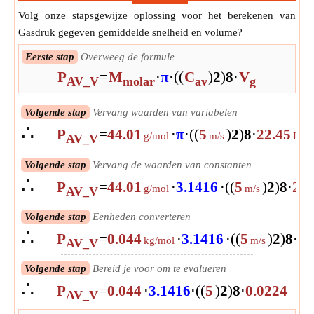
Volg onze stapsgewijze oplossing voor het berekenen van
Gasdruk gegeven gemiddelde snelheid en volume?
Eerste stap
Overweeg de formule
P
=
M
⋅
π
⋅
(
(
C
)
2
)
8
⋅
V
AV_V
molar
av
g
Volgende stap
Vervang waarden van variabelen
∴
P
=
44.01
⋅
π
⋅
(
(
5
)
2
)
8
⋅
22.45
g/mol
m/s
L
AV_V
Volgende stap
Vervang de waarden van constanten
∴
P
=
44.01
⋅
3.1416
⋅
(
(
5
)
2
)
8
⋅
22.
g/mol
m/s
AV_V
Volgende stap
Eenheden converteren
∴
P
=
0.044
⋅
3.1416
⋅
(
(
5
)
2
)
8
⋅
0.
kg/mol
m/s
AV_V
Volgende stap
Bereid je voor om te evalueren
∴
P
=
0.044
⋅
3.1416
⋅
(
(
5
)
2
)
8
⋅
0.0224
AV_V