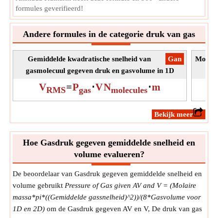
formules geverifieerd!
Andere formules in de categorie druk van gas
Gemiddelde kwadratische snelheid van
​Gan
Molair
gasmolecuul gegeven druk en gasvolume in 1D
V
=
P
⋅
V
N
⋅
m
RMS
gas
molecules
​Bekijk meer
Hoe Gasdruk gegeven gemiddelde snelheid en
volume evalueren?
De beoordelaar van Gasdruk gegeven gemiddelde snelheid en
volume gebruikt
Pressure of Gas given AV and V = (Molaire
massa*pi*((Gemiddelde gassnelheid)^2))/(8*Gasvolume voor
1D en 2D)
om de Gasdruk gegeven AV en V, De druk van gas