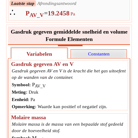
Volgende stap
Evalueer
Laatste stap
Afrondingsantwoord
∴
∴
P
=
19.2457534360366
P
=
19.2458
Pa
AV_V
Pa
AV_V
Gasdruk gegeven gemiddelde snelheid en volume
Formule Elementen
Variabelen
Constanten
Gasdruk gegeven AV en V
Gasdruk gegeven AV en V is de kracht die het gas uitoefent
op de wanden van de container.
P
Symbool:
AV_V
Meting:
Druk
Eenheid:
Pa
Opmerking:
Waarde kan positief of negatief zijn.
Molaire massa
Molaire massa is de massa van een bepaalde stof gedeeld
door de hoeveelheid stof.
M
Symbool: