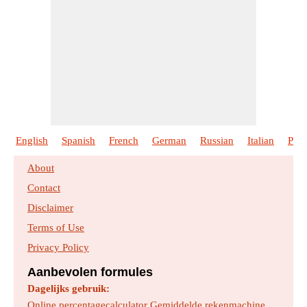
English
Spanish
French
German
Russian
Italian
Port
About
Contact
Disclaimer
Terms of Use
Privacy Policy
Aanbevolen formules
Dagelijks gebruik:
Online percentagecalculator
Gemiddelde rekenmachine