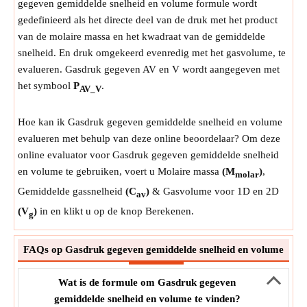
gegeven gemiddelde snelheid en volume formule wordt
gedefinieerd als het directe deel van de druk met het product
van de molaire massa en het kwadraat van de gemiddelde
snelheid. En druk omgekeerd evenredig met het gasvolume, te
evalueren. Gasdruk gegeven AV en V wordt aangegeven met
het symbool
P
.
AV_V
Hoe kan ik Gasdruk gegeven gemiddelde snelheid en volume
evalueren met behulp van deze online beoordelaar? Om deze
online evaluator voor Gasdruk gegeven gemiddelde snelheid
en volume te gebruiken, voert u Molaire massa
(M
)
,
molar
Gemiddelde gassnelheid
(C
)
& Gasvolume voor 1D en 2D
av
(V
)
in en klikt u op de knop Berekenen.
g
FAQs op Gasdruk gegeven gemiddelde snelheid en volume
Wat is de formule om Gasdruk gegeven
gemiddelde snelheid en volume te vinden?