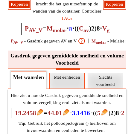
kracht die het gas uitoefent op de
Kopiëren
Kopiëren
wanden van de container. Controleer
FAQs
P
=
M
⋅
π
⋅
(
(
C
)
2
)
8
⋅
V
AV_V
molar
av
g
P
-
Gasdruk gegeven AV en V
?
M
-
Molaire mas
AV_V
molar
Gasdruk gegeven gemiddelde snelheid en volume
Voorbeeld
Met waarden
Met eenheden
Slechts
voorbeeld
Hier ziet u hoe de Gasdruk gegeven gemiddelde snelheid en
volume-vergelijking eruit ziet als met waarden.
19.2458
=
44.01
⋅
3.1416
⋅
(
(
5
)
2
)
8
⋅
22.4
Tip:
Gebruik het potloodpictogram (
) hierboven om
invoerwaarden en eenheden te bewerken.