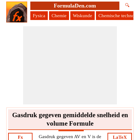
FormulaDen.com
🔍
Fysica
Chemie
Wiskunde
Chemische technolog
Gasdruk gegeven gemiddelde snelheid en
volume Formule
Gasdruk gegeven AV en V is de
Fx
LaTeX