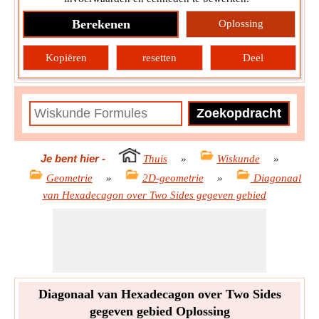
Berekenen
Oplossing
Kopiëren
resetten
Deel
Je bent hier
-
Thuis
»
Wiskunde
»
Geometrie
»
2D-geometrie
»
Diagonaal
van Hexadecagon over Two Sides gegeven gebied
Diagonaal van Hexadecagon over Two Sides
gegeven gebied Oplossing