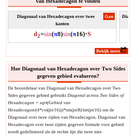
van Hexadecagon te vinden
Diagonaal van Hexadecagon over twee
​Gan
Diagon
kanten
d
=
sin
(
π
8
)
sin
(
π
16
)
⋅
S
2
​Bekijk meer
Hoe Diagonaal van Hexadecagon over Two Sides
gegeven gebied evalueren?
De beoordelaar van Diagonaal van Hexadecagon over Two
Sides gegeven gebied gebruikt
Diagonal across Two Sides of
Hexadecagon = sqrt(Gebied van
Hexadecagon/(4*cot(pi/16)))*sin(pi/8)/sin(pi/16)
om de
Diagonaal over twee zijden van Hexadecagon, Diagonaal van
Hexadecagon over twee zijden gegeven formule voor gebied
wordt gedefinieerd als de rechte lijn die twee niet-