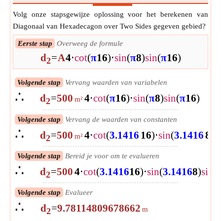
Volg onze stapsgewijze oplossing voor het berekenen van
Diagonaal van Hexadecagon over Two Sides gegeven gebied?
Eerste stap
Overweeg de formule
d
=
A
4
⋅
cot
(
π
16
)
⋅
sin
(
π
8
)
sin
(
π
16
)
2
Volgende stap
Vervang waarden van variabelen
∴
d
=
500
4
⋅
cot
(
π
16
)
⋅
sin
(
π
8
)
sin
(
π
16
)
m²
2
Volgende stap
Vervang de waarden van constanten
∴
d
=
500
4
⋅
cot
(
3.1416
16
)
⋅
sin
(
3.1416
8
)
s
m²
2
Volgende stap
Bereid je voor om te evalueren
∴
d
=
500
4
⋅
cot
(
3.1416
16
)
⋅
sin
(
3.1416
8
)
sin
(
2
Volgende stap
Evalueer
∴
d
=
9.78114809678662
m
2