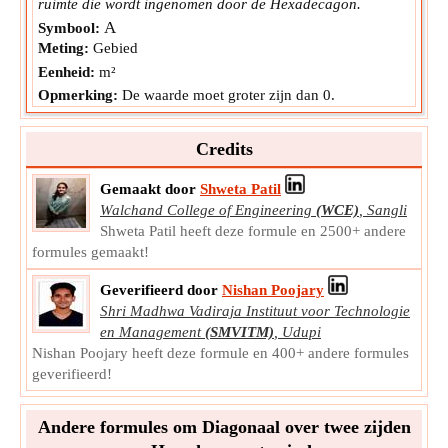
ruimte die wordt ingenomen door de Hexadecagon.
A
Symbool:
Meting:
Gebied
Eenheid:
m²
Opmerking:
De waarde moet groter zijn dan 0.
Credits
Gemaakt door
Shweta Patil
Walchand College of Engineering
(WCE)
,
Sangli
Shweta Patil heeft deze formule en 2500+ andere
formules gemaakt!
Geverifieerd door
Nishan Poojary
Shri Madhwa Vadiraja Instituut voor Technologie
en Management
(SMVITM)
,
Udupi
Nishan Poojary heeft deze formule en 400+ andere formules
geverifieerd!
Andere formules om Diagonaal over twee zijden