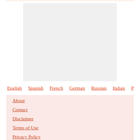
English
Spanish
French
German
Russian
Italian
Port
About
Contact
Disclaimer
Terms of Use
Privacy Policy