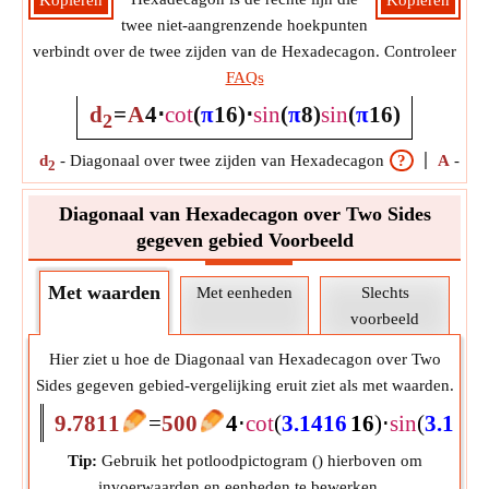
Kopiëren
Kopiëren
twee niet-aangrenzende hoekpunten
verbindt over de twee zijden van de Hexadecagon. Controleer
FAQs
d
=
A
4
⋅
cot
(
π
16
)
⋅
sin
(
π
8
)
sin
(
π
16
)
2
d
-
Diagonaal over twee zijden van Hexadecagon
?
A
-
Geb
2
Diagonaal van Hexadecagon over Two Sides
gegeven gebied Voorbeeld
Met waarden
Met eenheden
Slechts
voorbeeld
Hier ziet u hoe de Diagonaal van Hexadecagon over Two
Sides gegeven gebied-vergelijking eruit ziet als met waarden.
9.7811
=
500
4
⋅
cot
(
3.1416
16
)
⋅
sin
(
3.141
Tip:
Gebruik het potloodpictogram (
) hierboven om
invoerwaarden en eenheden te bewerken.