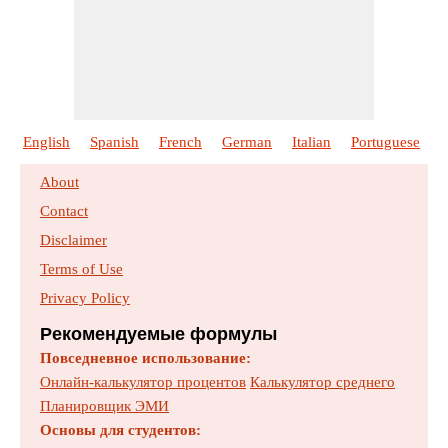
English
Spanish
French
German
Italian
Portuguese
P
About
Contact
Disclaimer
Terms of Use
Privacy Policy
Рекомендуемые формулы
Повседневное использование:
Онлайн-калькулятор процентов
Калькулятор среднего
Планировщик ЭМИ
Основы для студентов: