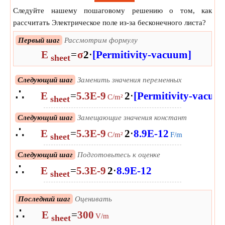
Следуйте нашему пошаговому решению о том, как
рассчитать Электрическое поле из-за бесконечного листа?
Первый шаг
Рассмотрим формулу
E
=
σ
2
⋅
[Permitivity-vacuum]
sheet
Следующий шаг
Заменить значения переменных
∴
E
=
5.3E-9
2
⋅
[Permitivity-vacuu
C/m²
sheet
Следующий шаг
Замещающие значения констант
∴
E
=
5.3E-9
2
⋅
8.9E-12
C/m²
F/m
sheet
Следующий шаг
Подготовьтесь к оценке
∴
E
=
5.3E-9
2
⋅
8.9E-12
sheet
Последний шаг
Оценивать
∴
E
=
300
V/m
sheet