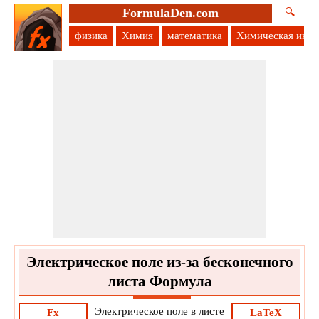
FormulaDen.com
🔍
физика
Химия
математика
Химическая инж
Электрическое поле из-за бесконечного
листа Формула
Электрическое поле в листе
Fx
LaTeX