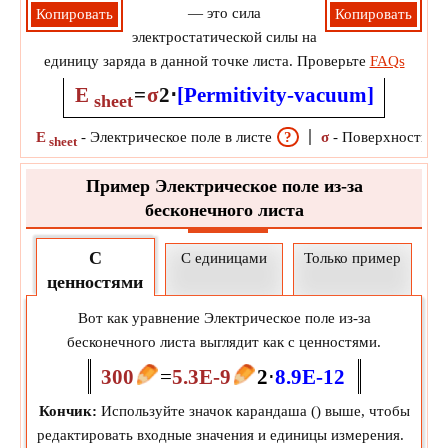
— это сила
Копировать
Копировать
электростатической силы на
единицу заряда в данной точке листа. Проверьте
FAQs
E
=
σ
2
⋅
[Permitivity-vacuum]
sheet
E
-
Электрическое поле в листе
?
σ
-
Поверхностная 
sheet
Пример Электрическое поле из-за
бесконечного листа
С
С единицами
Только пример
ценностями
Вот как уравнение Электрическое поле из-за
бесконечного листа выглядит как с ценностями.
300
=
5.3E-9
2
⋅
8.9E-12
Кончик:
Используйте значок карандаша (
) выше, чтобы
редактировать входные значения и единицы измерения.