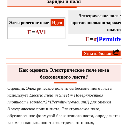
заряды и поля
Электрическое поле меж
Электрическое поле
​Идти
противоположно заряженн
пластина
E
=
ΔV
l
E
=
σ
[Permitivit
​Узнать больше
Как оценить Электрическое поле из-за
бесконечного листа?
Оценщик Электрическое поле из-за бесконечного листа
использует
Electric Field in Sheet = Поверхностная
плотность заряда/(2*[Permitivity-vacuum])
для оценки
Электрическое поле в листе, Электрическое поле,
обусловленное формулой бесконечного листа, определяется
как мера напряженности электрического поля,