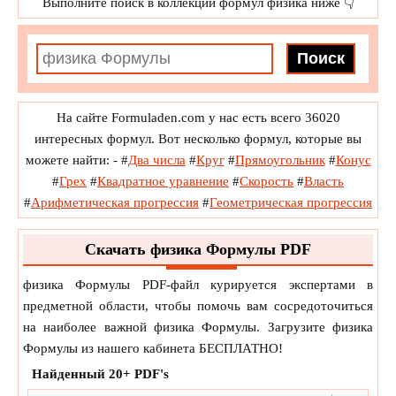
Выполните поиск в коллекции формул физика ниже 👇
На сайте Formuladen.com у нас есть всего 36020
интересных формул. Вот несколько формул, которые вы
можете найти: -
#
Два числа
#
Круг
#
Прямоугольник
#
Конус
#
Грех
#
Квадратное уравнение
#
Скорость
#
Власть
#
Арифметическая прогрессия
#
Геометрическая прогрессия
Скачать физика Формулы PDF
физика Формулы PDF-файл курируется экспертами в
предметной области, чтобы помочь вам сосредоточиться
на наиболее важной физика Формулы. Загрузите физика
Формулы из нашего кабинета БЕСПЛАТНО!
Найденный
20+
PDF's