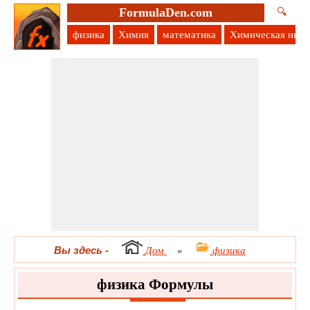
FormulaDen.com
🔍
физика
Химия
математика
Химическая инж
Вы здесь
-
Дом
»
физика
физика Формулы