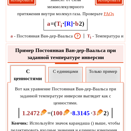
Копировать
Копировать
межмолекулярного
притяжения внутри молекул газа. Проверьте
FAQs
a
=
(
T
⋅
[R]
⋅
b
2
)
i
a
-
Постоянная Ван-дер-Ваальса
?
T
-
Температура инве
i
Пример Постоянная Ван-дер-Ваальса при
заданной температуре инверсии
С
С единицами
Только пример
ценностями
Вот как уравнение Постоянная Ван-дер-Ваальса при
заданной температуре инверсии выглядит как с
ценностями.
1.2472
=
(
100
⋅
8.3145
⋅
3
2
)
Кончик:
Используйте значок карандаша (
) выше, чтобы
редактировать входные значения и единицы измерения.