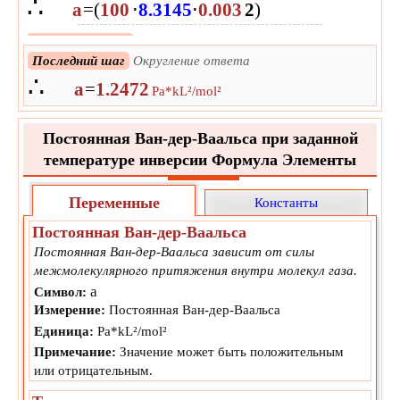
∴
a
=
(
100
⋅
8.3145
⋅
0.003
2
)
Следующий шаг
Оценивать
∴
Последний шаг
Округление ответа
a
=
1.24716939272299
Pa*kL²/mol²
∴
a
=
1.2472
Pa*kL²/mol²
Постоянная Ван-дер-Ваальса при заданной
температуре инверсии Формула Элементы
Переменные
Константы
Постоянная Ван-дер-Ваальса
Постоянная Ван-дер-Ваальса зависит от силы
межмолекулярного притяжения внутри молекул газа.
a
Символ:
Измерение:
Постоянная Ван-дер-Ваальса
Единица:
Pa*kL²/mol²
Примечание:
Значение может быть положительным
или отрицательным.