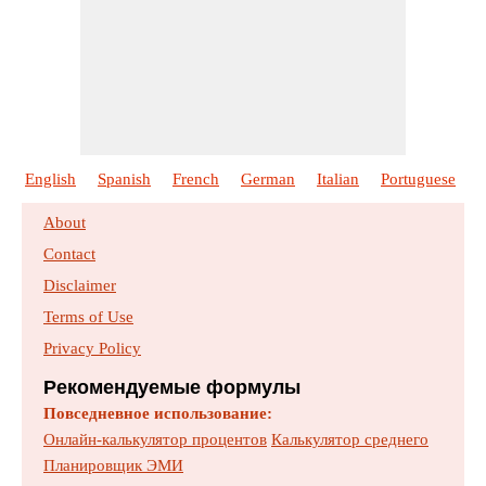
English
Spanish
French
German
Italian
Portuguese
P
About
Contact
Disclaimer
Terms of Use
Privacy Policy
Рекомендуемые формулы
Повседневное использование:
Онлайн-калькулятор процентов
Калькулятор среднего
Планировщик ЭМИ