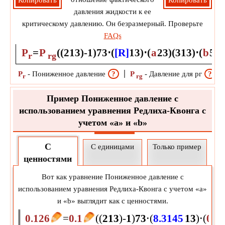
Копировать
Копировать
давления жидкости к ее
критическому давлению. Он безразмерный. Проверьте
FAQs
P
=
P
(
(
2
1
3
)
-
1
)
7
3
⋅
(
[R]
1
3
)
⋅
(
a
2
3
)
(
3
1
3
)
⋅
(
b
5
3
)
r
rg
P
-
Пониженное давление
?
P
-
Давление для рг
?
r
rg
Пример Пониженное давление с
использованием уравнения Редлиха-Квонга с
учетом «a» и «b»
С
С единицами
Только пример
ценностями
Вот как уравнение Пониженное давление с
использованием уравнения Редлиха-Квонга с учетом «a»
и «b» выглядит как с ценностями.
0.126
=
0.1
(
(
2
1
3
)
-
1
)
7
3
⋅
(
8.3145
1
3
)
⋅
(
0.1