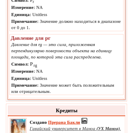
P
Символ:
r
Измерение:
NA
Единица:
Unitless
Примечание:
Значение должно находиться в диапазоне
от 0 до 1.
Давление для рг
Давление для rg — это сила, приложенная
перпендикулярно поверхности объекта на единицу
площади, по которой эта сила распределена.
P
Символ:
rg
Измерение:
NA
Единица:
Unitless
Примечание:
Значение может быть положительным
или отрицательным.
Параметр Редлиха–Квонга a
Параметр Редлиха–Квонга a является эмпирическим
Кредиты
параметром, характерным для уравнения, полученного
из модели Редлиха–Квонга для реального газа.
Создано
Прерана Бакли
a
Символ:
Гавайский университет в Маноа
(УХ Маноа)
,