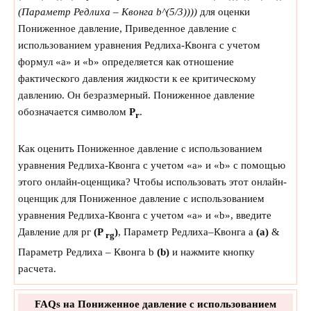
(Параметр Редлиха – Квонга b^(5/3))))
для оценки
Пониженное давление, Приведенное давление с
использованием уравнения Редлиха-Квонга с учетом
формул «a» и «b» определяется как отношение
фактического давления жидкости к ее критическому
давлению. Он безразмерный. Пониженное давление
обозначается символом
P
.
r
Как оценить Пониженное давление с использованием
уравнения Редлиха-Квонга с учетом «a» и «b» с помощью
этого онлайн-оценщика? Чтобы использовать этот онлайн-
оценщик для Пониженное давление с использованием
уравнения Редлиха-Квонга с учетом «a» и «b», введите
Давление для рг
(P
)
, Параметр Редлиха–Квонга a
(a)
&
rg
Параметр Редлиха – Квонга b
(b)
и нажмите кнопку
расчета.
FAQs на Пониженное давление с использованием