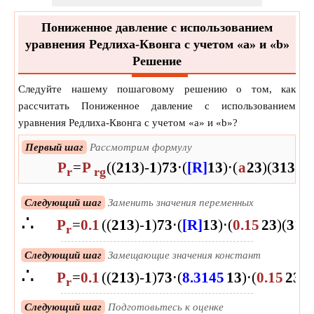
Пониженное давление с использованием
уравнения Редлиха-Квонга с учетом «a» и «b»
Решение
Следуйте нашему пошаговому решению о том, как
рассчитать Пониженное давление с использованием
уравнения Редлиха-Квонга с учетом «a» и «b»?
Первый шаг
Рассмотрим формулу
P
=
P
(
(
2
1
3
)
-
1
)
7
3
⋅
(
[R]
1
3
)
⋅
(
a
2
3
)
(
3
1
3
)
⋅
(
r
rg
Следующий шаг
Заменить значения переменных
∴
P
=
0.1
(
(
2
1
3
)
-
1
)
7
3
⋅
(
[R]
1
3
)
⋅
(
0.15
2
3
)
(
3
1
3
r
Следующий шаг
Замещающие значения констант
∴
P
=
0.1
(
(
2
1
3
)
-
1
)
7
3
⋅
(
8.3145
1
3
)
⋅
(
0.15
2
3
)
(
r
Следующий шаг
Подготовьтесь к оценке