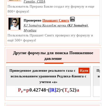
Измерение:
NA
Гавайи, США
Пользователь Прерана Бакли создал эту формулу и еще
Единица:
Unitless
800+ формул!
Примечание:
Значение может быть положительным
или отрицательным.
Проверено
Прашант Сингх
Параметр Редлиха – Квонга b
KJ Somaiya Колледж науки
(KJ Somaiya)
,
Мумбаи
Параметр Редлиха – Квонга b является эмпирической
Пользователь Прашант Сингх проверил эту формулу и
характеристикой параметра уравнения, полученного
ещё 500+ формул!
из модели Редлиха – Квонга для реального газа.
b
Символ:
Измерение:
NA
Другие формулы для поиска Пониженное
Единица:
Unitless
давление
Примечание:
Значение может быть положительным
или отрицательным.
Приведенное давление реального газа с
​Идти
Приве
использованием уравнения Редлиха-Квонга с
испо
учетом «а»
P
=
p
0.42748
⋅
(
[R]
2
)
⋅
(
T
5
2
)
a
r
c