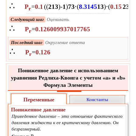
∴
P
=
0.1
(
(
2
1
3
)
-
1
)
7
3
⋅
(
8.3145
1
3
)
⋅
(
0.15
2
3
)
(
r
Следующий шаг
Оценивать
∴
P
=
0.126009937017765
r
Последний шаг
Округление ответа
∴
P
=
0.126
r
Пониженное давление с использованием
уравнения Редлиха-Квонга с учетом «a» и «b»
Формула Элементы
Переменные
Константы
Пониженное давление
Приведенное давление – это отношение фактического
давления жидкости к ее критическому давлению. Он
безразмерный.