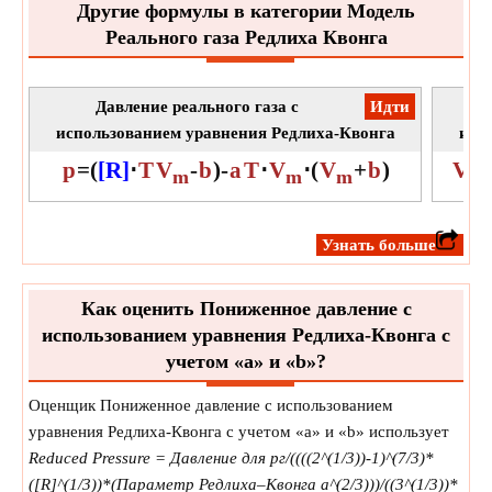
Другие формулы в категории Модель
Реального газа Редлиха Квонга
Давление реального газа с
​Идти
Мо
использованием уравнения Редлиха-Квонга
исп
p
=
(
[R]
⋅
T
V
-
b
)
-
a
T
⋅
V
⋅
(
V
+
b
)
V
m
m
m
m
​Узнать больше
Как оценить Пониженное давление с
использованием уравнения Редлиха-Квонга с
учетом «a» и «b»?
Оценщик Пониженное давление с использованием
уравнения Редлиха-Квонга с учетом «a» и «b» использует
Reduced Pressure = Давление для рг/((((2^(1/3))-1)^(7/3)*
([R]^(1/3))*(Параметр Редлиха–Квонга a^(2/3)))/((3^(1/3))*