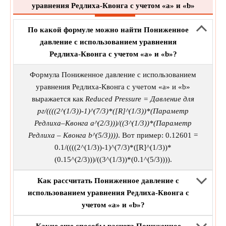
уравнения Редлиха-Квонга с учетом «a» и «b»
По какой формуле можно найти Пониженное
давление с использованием уравнения
Редлиха-Квонга с учетом «a» и «b»?
Формула Пониженное давление с использованием
уравнения Редлиха-Квонга с учетом «a» и «b»
выражается как
Reduced Pressure = Давление для
рг/((((2^(1/3))-1)^(7/3)*([R]^(1/3))*(Параметр
Редлиха–Квонга a^(2/3)))/((3^(1/3))*(Параметр
Редлиха – Квонга b^(5/3))))
. Вот пример: 0.12601 =
0.1/((((2^(1/3))-1)^(7/3)*([R]^(1/3))*
(0.15^(2/3)))/((3^(1/3))*(0.1^(5/3)))).
Как рассчитать Пониженное давление с
использованием уравнения Редлиха-Квонга с
учетом «a» и «b»?
Какие еще способы расчета Пониженное