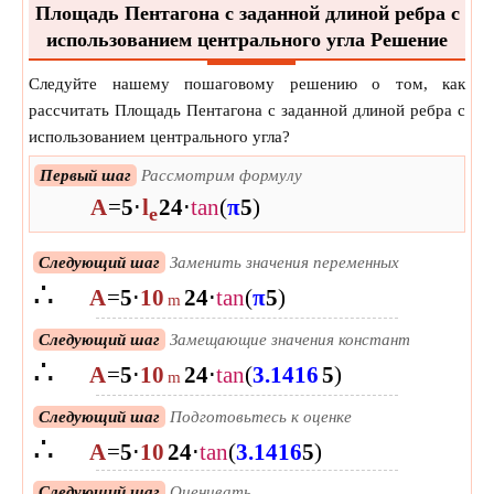
Площадь Пентагона с заданной длиной ребра с
использованием центрального угла Решение
Следуйте нашему пошаговому решению о том, как
рассчитать Площадь Пентагона с заданной длиной ребра с
использованием центрального угла?
Первый шаг
Рассмотрим формулу
A
=
5
⋅
l
2
4
⋅
tan
(
π
5
)
e
Следующий шаг
Заменить значения переменных
∴
A
=
5
⋅
10
2
4
⋅
tan
(
π
5
)
m
Следующий шаг
Замещающие значения констант
∴
A
=
5
⋅
10
2
4
⋅
tan
(
3.1416
5
)
m
Следующий шаг
Подготовьтесь к оценке
∴
A
=
5
⋅
10
2
4
⋅
tan
(
3.1416
5
)
Следующий шаг
Оценивать