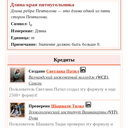
Длина края пятиугольника
Длина ребра Пентагона — это длина одной из пяти
сторон Пентагона.
l
Символ:
e
Измерение:
Длина
Единица:
m
Примечание:
Значение должно быть больше 0.
Кредиты
Создано
Светлана Патил
Валчандский инженерный колледж
(WCE)
,
Сангли
Пользователь Светлана Патил создал эту формулу и еще
2500+ формул!
Проверено
Шашвати Тидке
Технологический институт Вишвакармы
(VIT)
,
Пуна
Пользователь Шашвати Тидке проверил эту формулу и