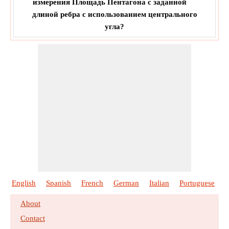
измерения Площадь Пентагона с заданной
длиной ребра с использованием центрального
угла?
English
Spanish
French
German
Italian
Portuguese
P
About
Contact