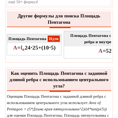
ещё 50+ формул!
Другие формулы для поиска Площадь
Пентагона
Площадь Пентагона с уч
Площадь Пентагона
​Идти
ребра и внутренне
A
=
l
2
4
⋅
25
+
(
10
⋅
5
)
e
A
=
5
2
⋅
l
e
Как оценить Площадь Пентагона с заданной
длиной ребра с использованием центрального
угла?
Оценщик Площадь Пентагона с заданной длиной ребра с
использованием центрального угла использует
Area of
Pentagon = (5*Длина края пятиугольника^2)/(4*tan(pi/5))
для оценки Площадь Пентагона, Площадь пятиугольника с