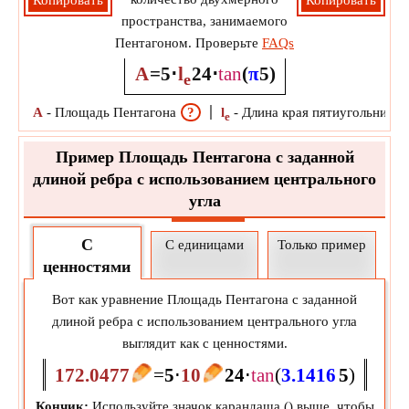
Копировать
Копировать
пространства, занимаемого
Пентагоном. Проверьте
FAQs
A
=
5
⋅
l
2
4
⋅
tan
(
π
5
)
e
A
-
Площадь Пентагона
?
l
-
Длина края пятиугольника
e
Пример Площадь Пентагона с заданной
длиной ребра с использованием центрального
угла
С
С единицами
Только пример
ценностями
Вот как уравнение Площадь Пентагона с заданной
длиной ребра с использованием центрального угла
выглядит как с ценностями.
172.0477
=
5
⋅
10
2
4
⋅
tan
(
3.1416
5
)
Кончик:
Используйте значок карандаша (
) выше, чтобы