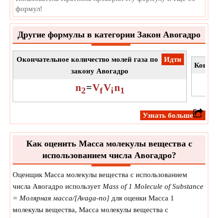
формул!
Другие формулы в категории Закон Авогадро
Окончательное количество молей газа по
​Идти
Конечн
закону Авогадро
n
=
V
V
n
2
f
i
1
​Узнать больше
Как оценить Масса молекулы вещества с
использованием числа Авогадро?
Оценщик Масса молекулы вещества с использованием
числа Авогадро использует
Mass of 1 Molecule of Substance
= Молярная масса/[Avaga-no]
для оценки Масса 1
молекулы вещества, Масса молекулы вещества с