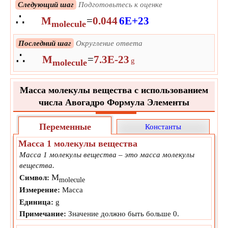
Следующий шаг
Подготовьтесь к оценке
∴
M
=
0.044
6E+23
molecule
Следующий шаг
Оценивать
Последний шаг
Округление ответа
∴
∴
M
=
7.3080324346321E-26
M
=
7.3E-23
kg
molecule
g
molecule
Следующий шаг
Преобразовать в единицу вывода
Масса молекулы вещества с использованием
∴
M
=
7.3080324346321E-23
g
molecule
числа Авогадро Формула Элементы
Переменные
Константы
Масса 1 молекулы вещества
Масса 1 молекулы вещества – это масса молекулы
вещества.
M
Символ:
molecule
Измерение:
Масса
Единица:
g
Примечание:
Значение должно быть больше 0.