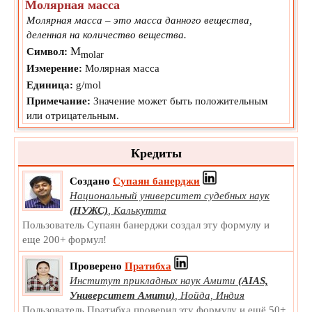
Молярная масса
Молярная масса – это масса данного вещества,
деленная на количество вещества.
M
Символ:
molar
Измерение:
Молярная масса
Единица:
g/mol
Примечание:
Значение может быть положительным
или отрицательным.
Кредиты
Создано
Супаян банерджи
Национальный университет судебных наук
(НУЖС)
,
Калькутта
Пользователь Супаян банерджи создал эту формулу и
еще 200+ формул!
Проверено
Пратибха
Институт прикладных наук Амити
(AIAS,
Университет Амити)
,
Нойда, Индия
Пользователь Пратибха проверил эту формулу и ещё 50+