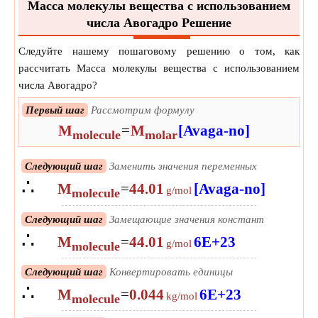
Масса молекулы вещества с использованием
числа Авогадро Решение
Следуйте нашему пошаговому решению о том, как
рассчитать Масса молекулы вещества с использованием
числа Авогадро?
Первый шаг
Рассмотрим формулу
M
=
M
[Avaga-no]
molecule
molar
Следующий шаг
Заменить значения переменных
∴
M
=
44.01
[Avaga-no]
g/mol
molecule
Следующий шаг
Замещающие значения констант
∴
M
=
44.01
6E+23
g/mol
molecule
Следующий шаг
Конвертировать единицы
∴
M
=
0.044
6E+23
kg/mol
molecule