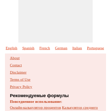
English
Spanish
French
German
Italian
Portuguese
P
About
Contact
Disclaimer
Terms of Use
Privacy Policy
Рекомендуемые формулы
Повседневное использование:
Онлайн-калькулятор процентов
Калькулятор среднего