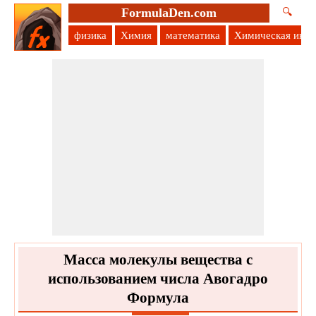
FormulaDen.com
🔍
физика
Химия
математика
Химическая инж
Масса молекулы вещества с
использованием числа Авогадро
Формула