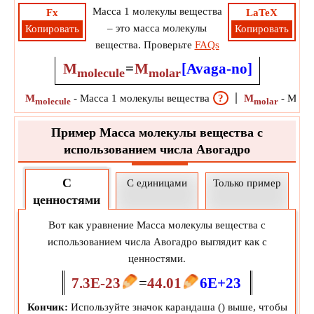
Масса 1 молекулы вещества
Fx
LaTeX
– это масса молекулы
Копировать
Копировать
вещества. Проверьте
FAQs
M
=
M
[Avaga-no]
molecule
molar
M
-
Масса 1 молекулы вещества
?
M
-
Моля
molecule
molar
Пример Масса молекулы вещества с
использованием числа Авогадро
С
С единицами
Только пример
ценностями
Вот как уравнение Масса молекулы вещества с
использованием числа Авогадро выглядит как с
ценностями.
7.3E-23
=
44.01
6E+23
Кончик:
Используйте значок карандаша (
) выше, чтобы