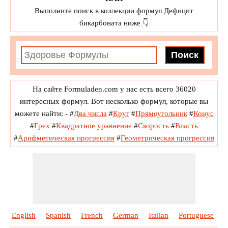
Выполните поиск в коллекции формул Дефицит
бикарбоната ниже 👇
На сайте Formuladen.com у нас есть всего 36020
интересных формул. Вот несколько формул, которые вы
можете найти: -
#
Два числа
#
Круг
#
Прямоугольник
#
Конус
#
Грех
#
Квадратное уравнение
#
Скорость
#
Власть
#
Арифметическая прогрессия
#
Геометрическая прогрессия
English
Spanish
French
German
Italian
Portuguese
P