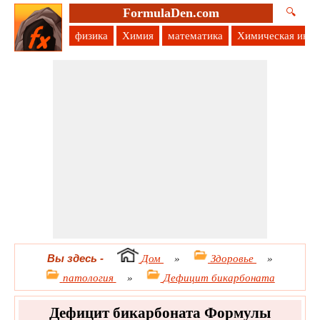
FormulaDen.com
🔍
физика
Химия
математика
Химическая инж
Вы здесь
-
Дом
»
Здоровье
»
патология
»
Дефицит бикарбоната
Дефицит бикарбоната Формулы